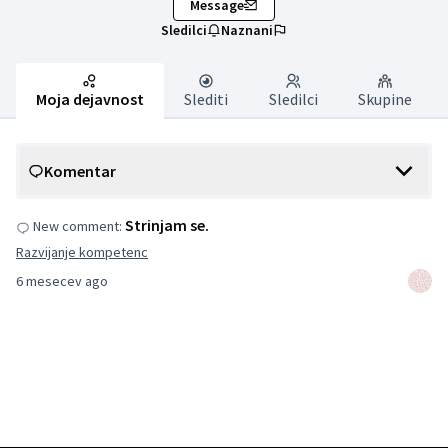
Message
Sledilci
Naznani
Moja dejavnost
Slediti
Sledilci
Skupine
Komentar
Strinjam se.
New comment:
Razvijanje kompetenc
6 mesecev ago