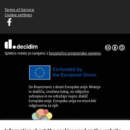
Terms of Service
Cookie settings
Decidim Ljubljana na Facebooku
(Zunanja povezava)
Dovoljenja 
(Zunanja pov
(Zunanja povezava)
Spletno mesto je narejeno z
brezplačno programsko opremo
.
So-financirano s strani Evropske unije. Mnenja
in stališča, izražena tukaj, so izključno
avtorjeva in ne odražajo nujno stališč
Evropske unije. Evropska unija ne more biti
odgovorna za njih.