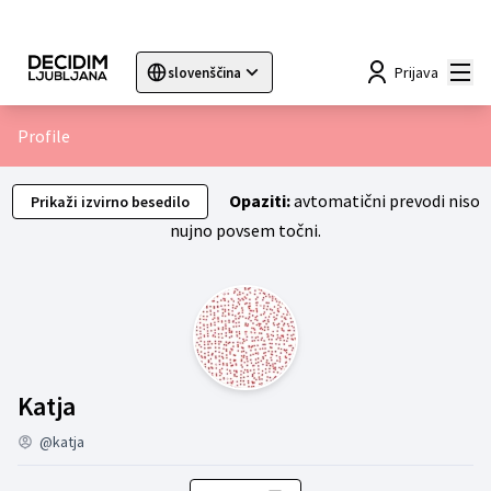
Mai
Prijava
slovenščina
Sprache wählen
Choose language
Choisir la langue
Sc
Profile
Opaziti:
avtomatični prevodi niso
Prikaži izvirno besedilo
nujno povsem točni.
Moja dejavnost (Katja)
Katja
@katja