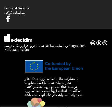
Terms of Service
تنظیمات کوکی
Decidim Ljubljana در فیس بوک
(لینک خارجی)
(لینک خارجی)
Creative
(لینک خارجی)
mitgestalten
توسط
وب سایت ساخته شده با
نرم افزار رایگان
Partizipationsbüro
با مشارکت مالی اتحادیه اروپا. دیدگاه‌ها و
نظرات بیان شده اما فقط متعلق به
نویسنده(ها) است و لزوماً منعکس کننده
دیدگاه‌های اتحادیه اروپا نیست. اتحادیه اروپا
نمی‌تواند مسئولیتی در قبال آنها داشته باشد.