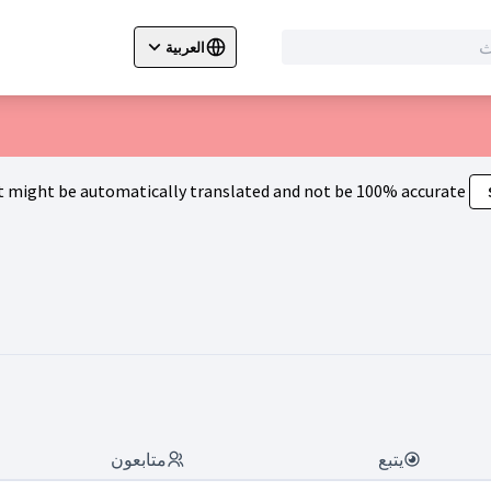
العربية
cegli la lingua
Izberi jezik
Dil seçiniz
 might be automatically translated and not be 100% accurate.
يتبع
متابعون