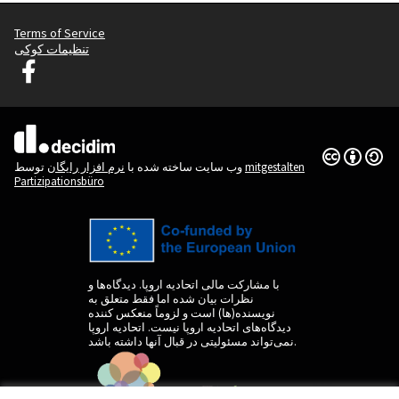
Terms of Service
تنظیمات کوکی
دسیدیم لیوبلیانا در فیس بوک
(لینک خارجی)
(لینک خارجی)
Creative
(لینک خارجی)
mitgestalten
توسط
وب سایت ساخته شده با
نرم افزار رایگان
Partizipationsbüro
با مشارکت مالی اتحادیه اروپا. دیدگاه‌ها و
نظرات بیان شده اما فقط متعلق به
نویسنده(ها) است و لزوماً منعکس کننده
دیدگاه‌های اتحادیه اروپا نیست. اتحادیه اروپا
نمی‌تواند مسئولیتی در قبال آنها داشته باشد.