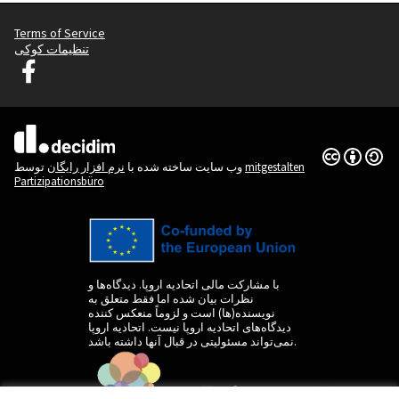
Terms of Service
تنظیمات کوکی
دسیدیم لیوبلیانا در فیس بوک
(لینک خارجی)
(لینک خارجی)
Creative
(لینک خارجی)
mitgestalten
توسط
وب سایت ساخته شده با
نرم افزار رایگان
Partizipationsbüro
با مشارکت مالی اتحادیه اروپا. دیدگاه‌ها و
نظرات بیان شده اما فقط متعلق به
نویسنده(ها) است و لزوماً منعکس کننده
دیدگاه‌های اتحادیه اروپا نیست. اتحادیه اروپا
نمی‌تواند مسئولیتی در قبال آنها داشته باشد.