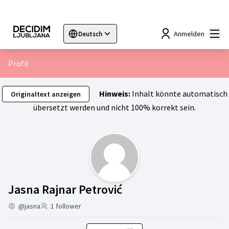
Hau
Anmelden
Deutsch
Sprache wählen
Choose language
Choisir la langue
Sc
Profil
Hinweis:
Inhalt könnte automatisch
Originaltext anzeigen
übersetzt werden und nicht 100% korrekt sein.
Aktivität (Jasna Raj
Jasna Rajnar Petrović
@jasna
1 follower