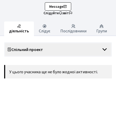
Message
Слідуйте
звіт
діяльність
Слідує
Послідовники
Групи
Спільний проект
У цього учасника ще не було жодної активності.