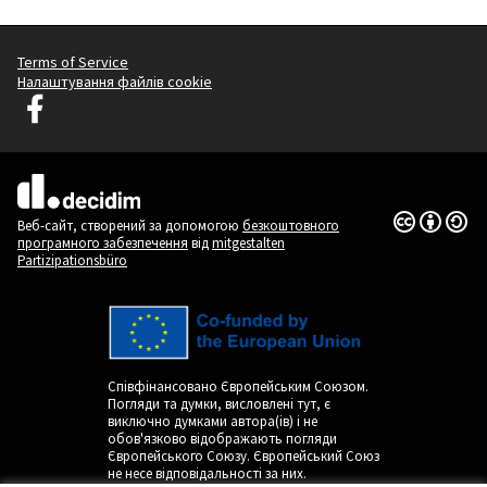
Terms of Service
Налаштування файлів cookie
Децидим Любляна у Facebook
(Зовнішнє посилання)
(Зовнішнє посилання)
Ліцензія Cr
(Зовнішнє п
Веб-сайт, створений за допомогою
безкоштовного
програмного забезпечення
від
mitgestalten
Partizipationsbüro
Співфінансовано Європейським Союзом.
Погляди та думки, висловлені тут, є
виключно думками автора(ів) і не
обов'язково відображають погляди
Європейського Союзу. Європейський Союз
не несе відповідальності за них.