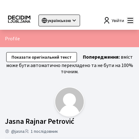
Гол
Увійти
українською
Sprache wählen
Choose language
Choisir la langue
Sc
Profile
Попередження:
вміст
Показати оригінальний текст
може бути автоматично перекладено та не бути на 100%
точним.
діяльність (Jasna R
Jasna Rajnar Petrović
@jasna
1 послідовник