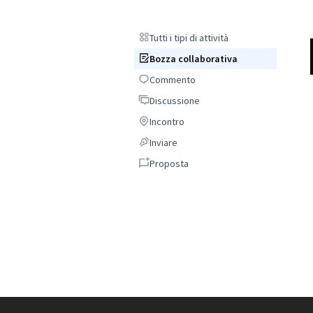
Tutti i tipi di attività
Tutti i tipi di attività
Bozza collaborativa
Bozza collaborativa
Commento
Commento
Discussione
Discussione
Incontro
Incontro
Inviare
Inviare
Proposta
Proposta