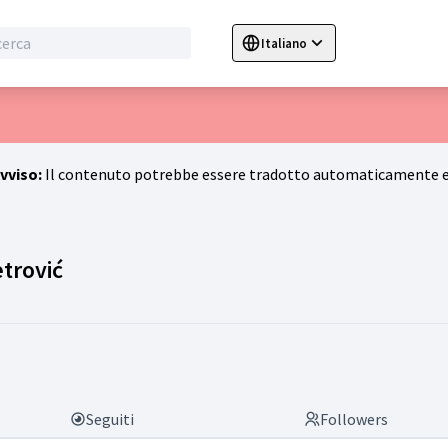
Italiano
Sprache wählen
Choose language
C
vviso:
Il contenuto potrebbe essere tradotto automaticamente e 
Attività (Jasna Rajnar Petrović)
trović
Seguiti
Followers