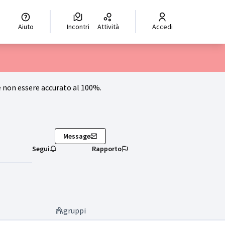
hoisir la langue
Scegli la lingua
Izberi jezik
Dil seçiniz
ر اللغة
Aiuto
Incontri
Attività
Accedi
non essere accurato al 100%.
Message
Segui
Rapporto
gruppi