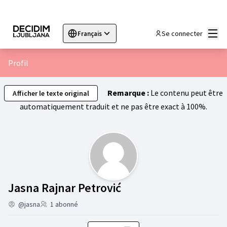
Menu
Se connecter
Français
Sprache wählen
Choose language
Choisir la langue
Sc
Profil
Remarque :
Le contenu peut être
Afficher le texte original
automatiquement traduit et ne pas être exact à 100%.
Activité (Jasna Rajn
Jasna Rajnar Petrović
@jasna
1 abonné