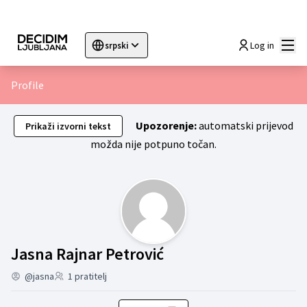
Glav
Log in
srpski
Sprache wählen
Choose language
Choisir la langue
Sc
Profile
Upozorenje:
automatski prijevod
Prikaži izvorni tekst
možda nije potpuno točan.
Moja aktivnost (Jasn
Jasna Rajnar Petrović
@jasna
1 pratitelj