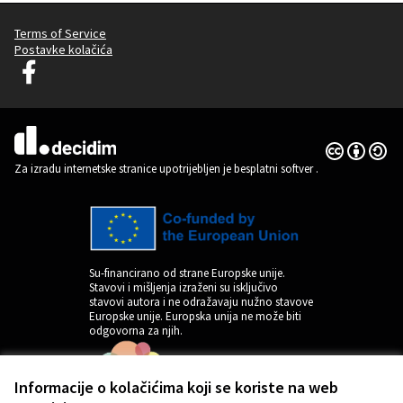
Terms of Service
Postavke kolačića
Decidim Ljubljana na Facebooku
(Vanjska poveznica)
Licencija C
(Vanjska pov
(Vanjska poveznica)
Za izradu internetske stranice upotrijebljen je besplatni softver
.
Su-financirano od strane Europske unije.
Stavovi i mišljenja izraženi su isključivo
stavovi autora i ne odražavaju nužno stavove
Europske unije. Europska unija ne može biti
odgovorna za njih.
Informacije o kolačićima koji se koriste na web