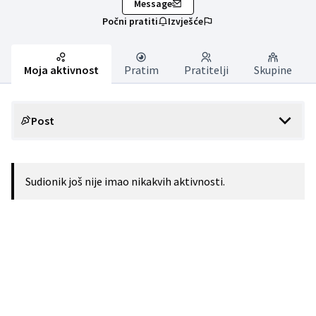
Message
Počni pratiti
Izvješće
Moja aktivnost
Pratim
Pratitelji
Skupine
Post
Sudionik još nije imao nikakvih aktivnosti.