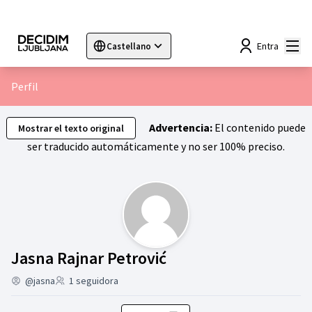
Menú
Entra
Castellano
Sprache wählen
Choose language
Choisir la langue
Sc
Perfil
Advertencia:
El contenido puede
Mostrar el texto original
ser traducido automáticamente y no ser 100% preciso.
Actividad (Jasna Raj
Jasna Rajnar Petrović
@jasna
1 seguidora