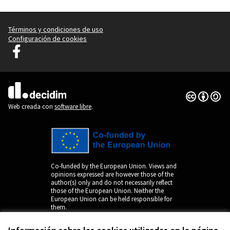
Términos y condiciones de uso
Configuración de cookies
Decidim Liubliana en Facebook
(Enlace externo)
Con licenci
(Enlace exte
(Enlace externo)
Web creada con
software libre
.
Co-funded by the European Union. Views and
opinions expressed are however those of the
author(s) only and do not necessarily reflect
those of the European Union. Neither the
European Union can be held responsible for
them.