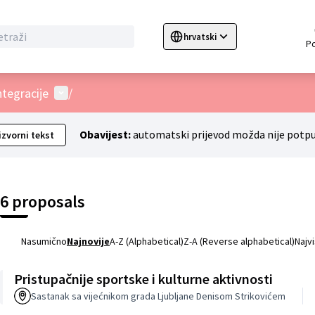
hrvatski
Sprache wählen
Choose language
C
Korisnički izbornik
ntegracije
/
Obavijest:
automatski prijevod možda nije potpu
izvorni tekst
6 proposals
Nasumično
Najnovije
A-Z (Alphabetical)
Z-A (Reverse alphabetical)
Najv
Pristupačnije sportske i kulturne aktivnosti
Sastanak sa vijećnikom grada Ljubljane Denisom Strikovićem