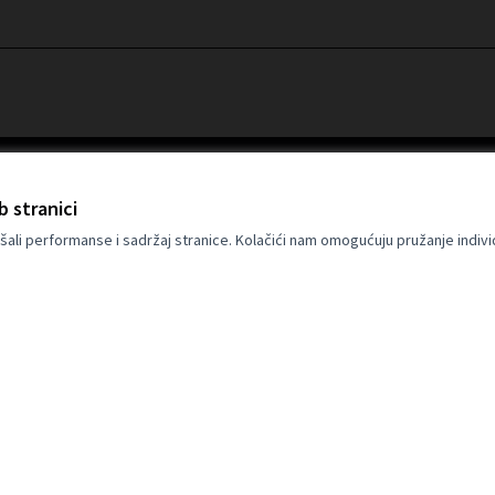
b stranici
šali performanse i sadržaj stranice. Kolačići nam omogućuju pružanje indivi
Europske unije. Stavovi i mišljenja
tavovi autora i ne odražavaju nužno
 Europska unija ne može biti odgovorna