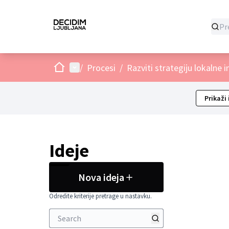
Dom
Glavni izbornik
/
Procesi
/
Razviti strategiju lokalne i
Prikaži 
Ideje
Nova ideja
Odredite kriterije pretrage u nastavku.