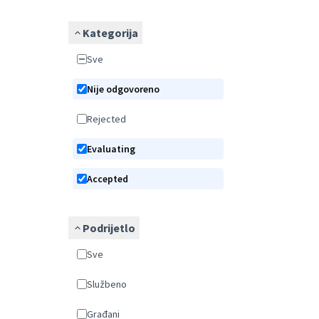
Kategorija
Sve
Nije odgovoreno
Rejected
Evaluating
Accepted
Podrijetlo
Sve
Službeno
Građani