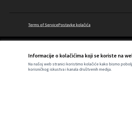
Terms of Service
Postavke kolačića
(Vanjska poveznica)
Informacije o kolačićima koji se koriste na we
Za izradu internetske stranice upotrijebljen je besplatni softver
.
Na našoj web stranici koristimo kolačiće kako bismo pobolj
korisničkog iskustva i kanala društvenih medija.
Su-financirano od strane 
izražena su isključivo s
stavove Europske unije.
za njih.