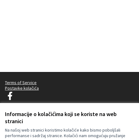
Terms of Service
Postavke kolačića
Decidim Ljubljana na Facebooku
(Vanjska poveznica)
Informacije o kolačićima koji se koriste na web
stranici
Licencija C
(Vanjska pov
(Vanjska poveznica)
Za izradu internetske stranice upotrijebljen je besplatni softver
.
Na našoj web stranici koristimo kolačiće kako bismo poboljšali
performanse i sadržaj stranice. Kolačići nam omogućuju pružanje