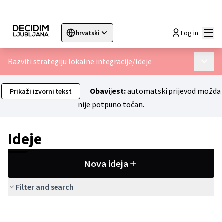
Glav
Log in
hrvatski
Sprache wählen
Choose language
Choisir la langue
Sc
Razviti strategiju lokalne integracije
/
Ideje
Glavni 
Obavijest:
automatski prijevod možda
Prikaži izvorni tekst
nije potpuno točan.
Ideje
Nova ideja
Filter and search