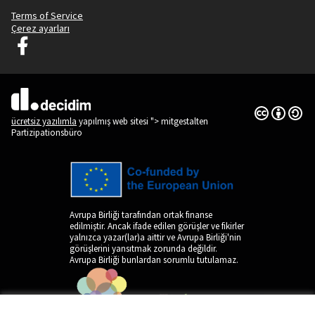
Terms of Service
Çerez ayarları
Decidim Ljubljana Facebook'ta
(Dış bağlantı)
Creative Co
(Dış bağlantı
(Dış bağlantı)
ücretsiz yazılımla
yapılmış web sitesi "> mitgestalten
Partizipationsbüro
Avrupa Birliği tarafından ortak finanse
edilmiştir. Ancak ifade edilen görüşler ve fikirler
yalnızca yazar(lar)a aittir ve Avrupa Birliği'nin
görüşlerini yansıtmak zorunda değildir.
Avrupa Birliği bunlardan sorumlu tutulamaz.