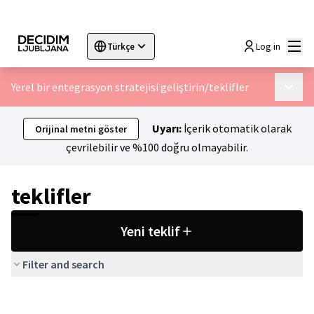
Ana
Log in
Türkçe
Sprache wählen
Choose language
Choisir la langue
Sc
Yerel bir entegrasyon stratejisi geliştirin
/
teklifler
Ana m
Uyarı:
İçerik otomatik olarak
Orijinal metni göster
çevrilebilir ve %100 doğru olmayabilir.
teklifler
Yeni teklif
Filter and search