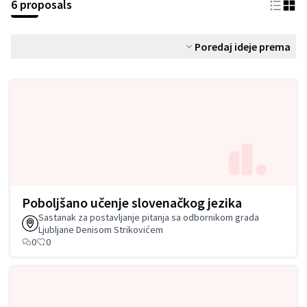
6 proposals
Poredaj ideje prema
Poboljšano učenje slovenačkog jezika
Sastanak za postavljanje pitanja sa odbornikom grada
Ljubljane Denisom Strikovićem
0
0