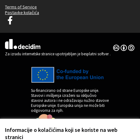
Terms of Service
Postavke kolačića
Decidim Ljubljana na Facebooku
(Vanjska poveznica)
Licencija C
(Vanjska pov
(Vanjska poveznica)
Za izradu internetske stranice upotrijebljen je besplatni softver
.
Su-financirano od strane Europske unije.
Stavovi i mišljenja izraženi su isključivo
stavovi autora i ne odražavaju nužno stavove
Europske unije. Europska unija ne može biti
odgovorna za njih.
Informacije o kolačićima koji se koriste na web
stranici