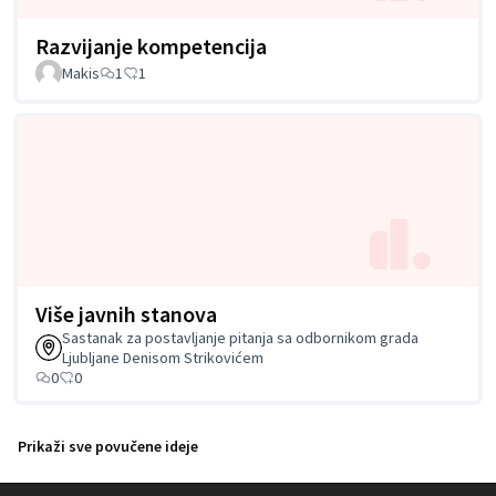
Razvijanje kompetencija
Makis
1
1
Više javnih stanova
Sastanak za postavljanje pitanja sa odbornikom grada
Ljubljane Denisom Strikovićem
0
0
Prikaži sve povučene ideje