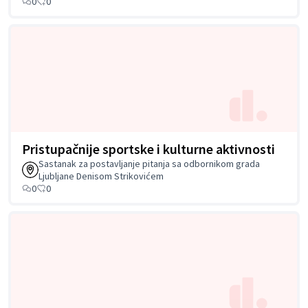
0
0
Pristupačnije sportske i kulturne aktivnosti
Sastanak za postavljanje pitanja sa odbornikom grada
Ljubljane Denisom Strikovićem
0
0