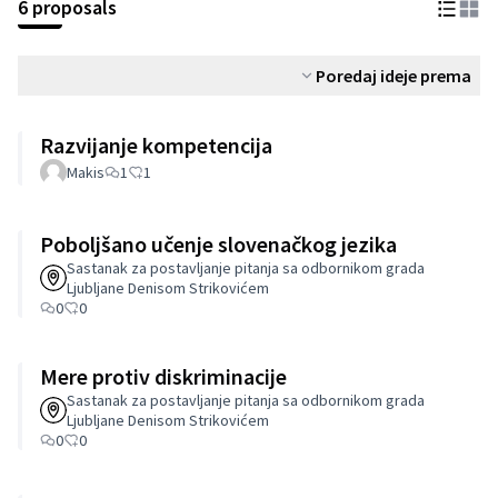
6 proposals
Poredaj ideje prema
Razvijanje kompetencija
Makis
1
1
Poboljšano učenje slovenačkog jezika
Sastanak za postavljanje pitanja sa odbornikom grada
Ljubljane Denisom Strikovićem
0
0
Mere protiv diskriminacije
Sastanak za postavljanje pitanja sa odbornikom grada
Ljubljane Denisom Strikovićem
0
0