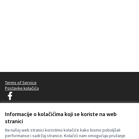
Terms of Service
Postavke kolačića
Decidim Ljubljana na Facebooku
(Vanjska poveznica)
Informacije o kolačićima koji se koriste na web
stranici
Licencija C
(Vanjska pov
(Vanjska poveznica)
Za izradu internetske stranice upotrijebljen je besplatni softver
.
Na našoj web stranici koristimo kolačiće kako bismo poboljšali
performanse i sadržaj stranice. Kolačići nam omogućuju pružanje