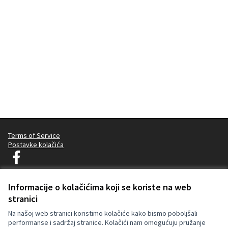
Terms of Service
Postavke kolačića
Decidim Ljubljana na Facebooku
(Vanjska poveznica)
Informacije o kolačićima koji se koriste na web
stranici
Licencija C
(Vanjska pov
(Vanjska poveznica)
Za izradu internetske stranice upotrijebljen je besplatni softver
.
Na našoj web stranici koristimo kolačiće kako bismo poboljšali
performanse i sadržaj stranice. Kolačići nam omogućuju pružanje