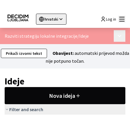
Glav
Log in
hrvatski
Sprache wählen
Choose language
Choisir la langue
Sc
Razviti strategiju lokalne integracije
/
Ideje
Glavni 
Obavijest:
automatski prijevod možda
Prikaži izvorni tekst
nije potpuno točan.
Ideje
Nova ideja
Filter and search