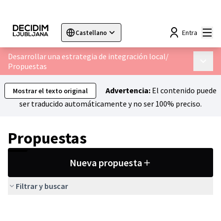
Menú
Entra
Castellano
Sprache wählen
Choose language
Choisir la langue
Sc
Desarrollar una estrategia de integración local
/
Menú p
Propuestas
Advertencia:
El contenido puede
Mostrar el texto original
ser traducido automáticamente y no ser 100% preciso.
Propuestas
Nueva propuesta
Filtrar y buscar