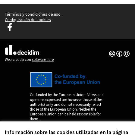
Términos y condiciones de uso
Configuración de cookies
Decidim Liubliana en Facebook
(Enlace externo)
Con licenci
(Enlace exte
(Enlace externo)
Web creada con
software libre
.
Co-funded by the European Union. Views and
opinions expressed are however those of the
author(s) only and do not necessarily reflect
those of the European Union. Neither the
European Union can be held responsible for
them.
Información sobre las cookies utilizadas en la página