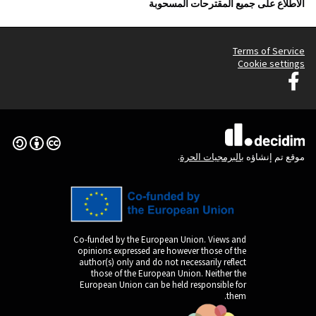
حوبة
(الرابط الخارجي)
Creative Commons License
Co-funded by the Europ
opinions expressed are
author(s) only and do n
those of the Europe
European Union can be 