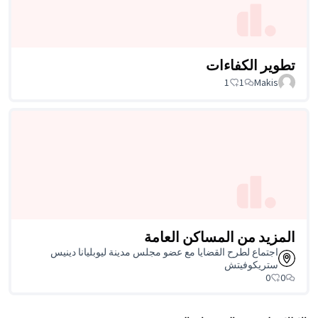
امة
 مجلس مدينة ليوبليانا دينيس