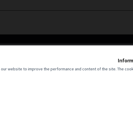
Inform
our website to improve the performance and content of the site. The cook
Co-funded by the European Union. View
are however those of the author(s) on
reflect those of the European Union. N
can be 