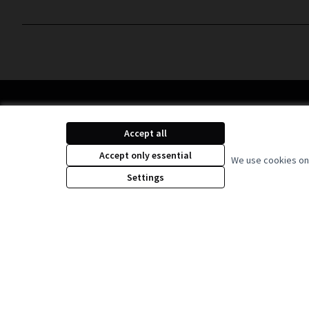
(الرابط الخارجي)
eative Commons License
Accept all
Accept only essential
We use cookies on 
Settings