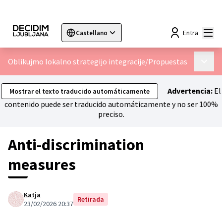
Menú
Entra
Castellano
Sprache wählen
Choose language
Choisir la langue
Sc
Oblikujmo lokalno strategijo integracije
/
Propuestas
Menú p
Advertencia:
El
Mostrar el texto traducido automáticamente
contenido puede ser traducido automáticamente y no ser 100%
preciso.
Anti-discrimination
measures
Katja
Retirada
23/02/2026 20:37