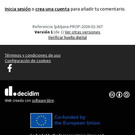
Inicia sesión
o
crea una cuenta
para añadir tu comentario.
Referencia: ljubljana-PROP-2026-02-367
Versión 1
(de 1)
ver otras versiones
Verificar huella digital
Términos y condiciones de uso
Configuración de cookies
Decidim Ljubljana en Facebook
(Enlace externo)
Con licenci
(Enlace exte
(Enlace externo)
Web creada con
software libre
.