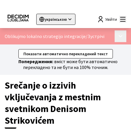
Гол
Увійти
українською
Sprache wählen
Choose language
Choisir la langue
Sc
Oblikujmo lokalno strategijo integracije
/
Зустрічі
Голов
Показати автоматично перекладений текст
Попередження:
вміст може бути автоматично
перекладено та не бути на 100% точним.
Srečanje o izzivih
vključevanja z mestnim
svetnikom Denisom
Strikovićem