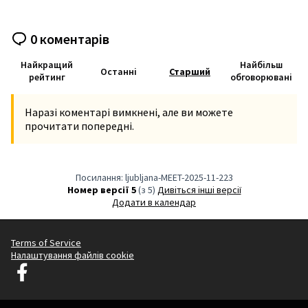
0 коментарів
Найкращий
Найбільш
Останні
Старший
рейтинг
обговорювані
Наразі коментарі вимкнені, але ви можете
прочитати попередні.
Посилання: ljubljana-MEET-2025-11-223
Номер версії 5
(з 5)
дивіться інші версії
Додати в календар
Terms of Service
Налаштування файлів cookie
Decidim Ljubljana у Facebook
(Зовнішнє посилання)