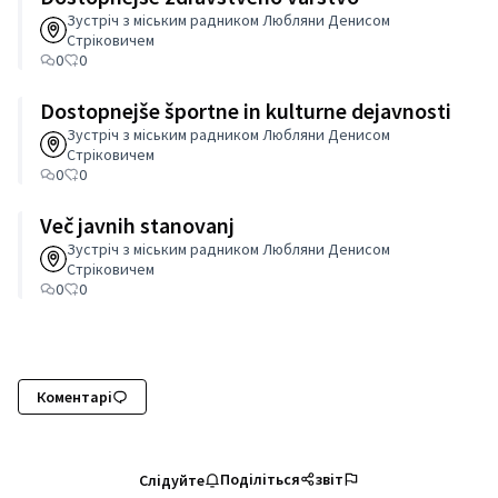
Зустріч з міським радником Любляни Денисом
Стріковичем
0
0
Dostopnejše športne in kulturne dejavnosti
Зустріч з міським радником Любляни Денисом
Стріковичем
0
0
Več javnih stanovanj
Зустріч з міським радником Любляни Денисом
Стріковичем
0
0
Коментарі
Поділіться
звіт
Слідуйте