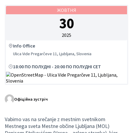
ЖОВТНЯ
30
2025
Info Office
Ulica Vide Pregarčeve 11, Ljubljana, Slovenia
18:00 ПО ПОЛУДНІ
-
20:00 ПО ПОЛУДНІ CET
(Зовнішнє посилання)
Офіційна зустріч
Vabimo vas na srečanje z mestnim svetnikom
Mestnega sveta Mestne občine Ljubljana (MOL)
Denisom Strikovićem (Vesna – zelena stranka), kjer