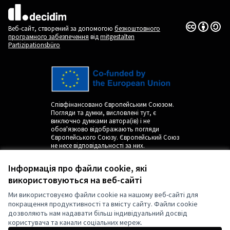
(Зовнішнє посилання)
Ліцензія Cr
(Зовнішнє п
Веб-сайт, створений за допомогою
безкоштовного
програмного забезпечення
від
mitgestalten
Partizipationsbüro
Співфінансовано Європейським Союзом.
Погляди та думки, висловлені тут, є
виключно думками автора(ів) і не
обов'язково відображають погляди
Європейського Союзу. Європейський Союз
не несе відповідальності за них.
Інформація про файли cookie, які
використовуються на веб-сайті
Ми використовуємо файли cookie на нашому веб-сайті для
покращення продуктивності та вмісту сайту. Файли cookie
дозволяють нам надавати більш індивідуальний досвід
користувача та канали соціальних мереж.