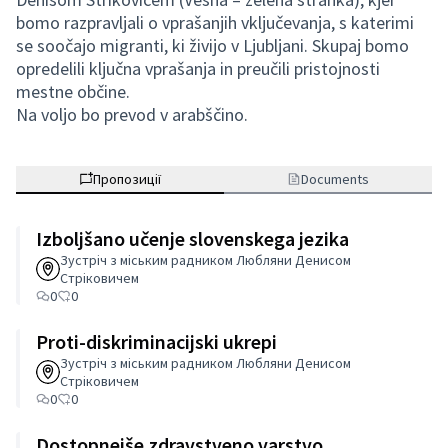
bomo razpravljali o vprašanjih vključevanja, s katerimi
se soočajo migranti, ki živijo v Ljubljani. Skupaj bomo
opredelili ključna vprašanja in preučili pristojnosti
mestne občine.
Na voljo bo prevod v arabščino.
Пропозиції
Documents
Izboljšano učenje slovenskega jezika
Зустріч з міським радником Любляни Денисом
Стріковичем
0
0
Proti-diskriminacijski ukrepi
Зустріч з міським радником Любляни Денисом
Стріковичем
0
0
Dostopnejše zdravstveno varstvo