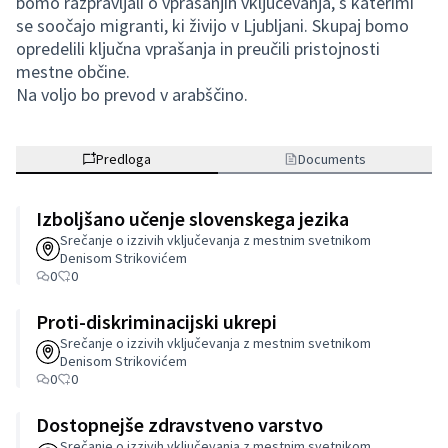
bomo razpravljali o vprašanjih vključevanja, s katerimi
se soočajo migranti, ki živijo v Ljubljani. Skupaj bomo
opredelili ključna vprašanja in preučili pristojnosti
mestne občine.
Na voljo bo prevod v arabščino.
Predloga
Documents
Izboljšano učenje slovenskega jezika
Srečanje o izzivih vključevanja z mestnim svetnikom
Denisom Strikovićem
0
0
Proti-diskriminacijski ukrepi
Srečanje o izzivih vključevanja z mestnim svetnikom
Denisom Strikovićem
0
0
Dostopnejše zdravstveno varstvo
Srečanje o izzivih vključevanja z mestnim svetnikom