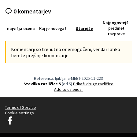
0 komentarjev
Najpogostejši
predmet
najvišja ocena
Kaj je novega?
Starejše
razprave
Komentarji so trenutno onemogočeni, vendar lahko
berete prejšnje komentarje.
Referenca: ljubljana-MEET-2025-11-223
Številka različice 5
(od 5)
Prikaži druge različice
Add to calendar
Terms of Service
Cookie settings
Decidim Ljubljana na Facebooku
(Zunanja povezava)