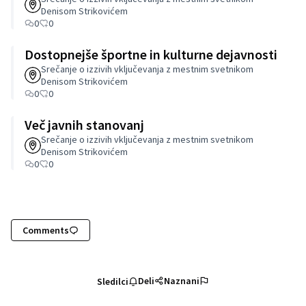
Denisom Strikovićem
0
0
Dostopnejše športne in kulturne dejavnosti
Srečanje o izzivih vključevanja z mestnim svetnikom
Denisom Strikovićem
0
0
Več javnih stanovanj
Srečanje o izzivih vključevanja z mestnim svetnikom
Denisom Strikovićem
0
0
Comments
Deli
Naznani
Sledilci