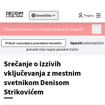
Mai
Prijava
slovenščina
Sprache wählen
Choose language
Choisir la langue
Sc
Oblikujmo lokalno strategijo integracije
/
Dogodki
Main 
Opaziti:
avtomatični
Prikaži samodejno prevedeno besedilo
prevodi niso nujno povsem točni.
Srečanje o izzivih
vključevanja z mestnim
svetnikom Denisom
Strikovićem