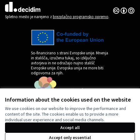
Dovoljenja 
(Zunanja pov
(Zunanja povezava)
Spletno mesto je narejeno z
brezplačno programsko opremo
.
So-financirano s strani Evropske unije. Mnenja
in stališča, izražena tukaj, so izključno
avtorjeva in ne odražajo nujno stališč
Evropske unije. Evropska unija ne more biti
odgovorna za njih.
Information about the cookies used on the website
We use cookies on our website to improve the performance and
content of the site. The cookies enable us to provide a more
individual user experience and social media channels.
by
Accept all
Accept only essential