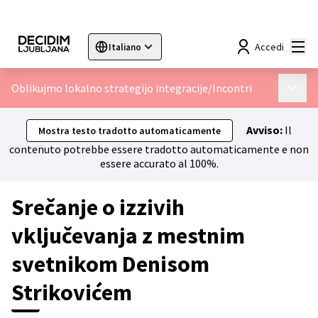
Menù
Accedi
Italiano
Sprache wählen
Choose language
Choisir la langue
Sc
Oblikujmo lokalno strategijo integracije
/
Incontri
Menù p
Avviso:
Il
Mostra testo tradotto automaticamente
contenuto potrebbe essere tradotto automaticamente e non
essere accurato al 100%.
Srečanje o izzivih
vključevanja z mestnim
svetnikom Denisom
Strikovićem