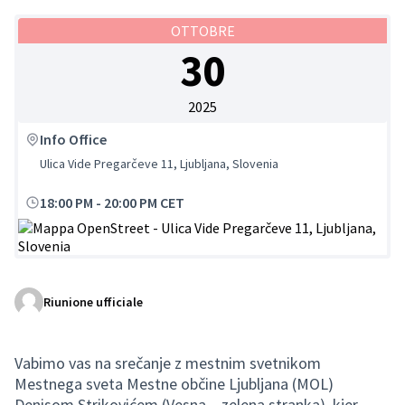
OTTOBRE
30
2025
Info Office
Ulica Vide Pregarčeve 11, Ljubljana, Slovenia
18:00 PM
-
20:00 PM CET
(Collegamento esterno)
Riunione ufficiale
Vabimo vas na srečanje z mestnim svetnikom
Mestnega sveta Mestne občine Ljubljana (MOL)
Denisom Strikovićem (Vesna – zelena stranka), kjer