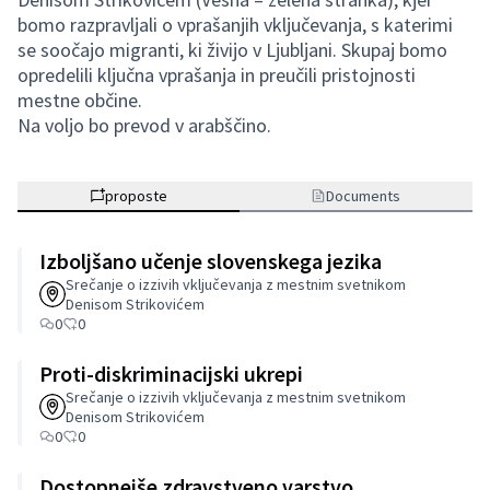
bomo razpravljali o vprašanjih vključevanja, s katerimi
se soočajo migranti, ki živijo v Ljubljani. Skupaj bomo
opredelili ključna vprašanja in preučili pristojnosti
mestne občine.
Na voljo bo prevod v arabščino.
proposte
Documents
Izboljšano učenje slovenskega jezika
Srečanje o izzivih vključevanja z mestnim svetnikom
Denisom Strikovićem
0
0
Proti-diskriminacijski ukrepi
Srečanje o izzivih vključevanja z mestnim svetnikom
Denisom Strikovićem
0
0
Dostopnejše zdravstveno varstvo