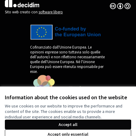
Licenza Cre
(Collegamen
(Collegamento esterno)
Sito web creato con
software libero
Cofinanziato dall'Unione Europea. Le
opinioni espresse sono tuttavia solo quelle
dell'autore/i e non riflettono necessariamente
quelle dell'Unione Europea. Né l'Unione
Europea può essere ritenuta responsabile per
esse.
Information about the cookies used on the website
We use cookies on our website to improve the performance and
content of the site. The cookies enable us to provide a more
individual user experience and social media channels.
by
Accept all
Accept only essential