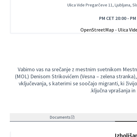
Ulica Vide Pregarčeve 11, Ljubljana, S
20:00 PM CET
-
Vabimo vas na srečanje z mestnim svetnikom Mestn
(MOL) Denisom Strikovićem (Vesna – zelena stranka), 
vključevanja, s katerimi se soočajo migranti, ki živij
ključna vprašanja in
Documents
Izboljša