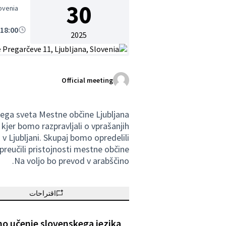
30
lovenia
18:00 PM
2025
(الرابط الخارجي)
Official meeting
ega sveta Mestne občine Ljubljana
kjer bomo razpravljali o vprašanjih
o v Ljubljani. Skupaj bomo opredelili
 preučili pristojnosti mestne občine.
Na voljo bo prevod v arabščino.
اقتراحات
no učenje slovenskega jezika