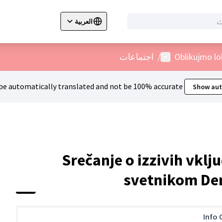
العربية
cegli la lingua
Izberi jezik
Dil seçiniz
قائمة المستخدم
Oblikujmo lo
/
اجتماعات
e automatically translated and not be 100% accurate.
Show aut
Srečanje o izzivih vkl
svetnikom De
Info 