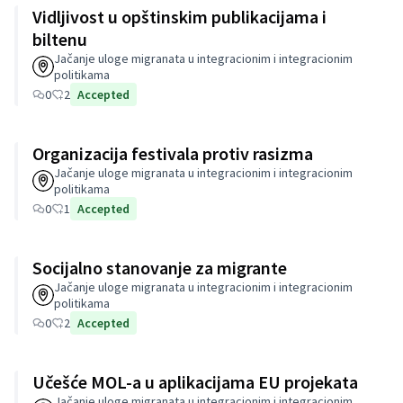
Vidljivost u opštinskim publikacijama i
biltenu
Jačanje uloge migranata u integracionim i integracionim
politikama
0
2
Accepted
Organizacija festivala protiv rasizma
Jačanje uloge migranata u integracionim i integracionim
politikama
0
1
Accepted
Socijalno stanovanje za migrante
Jačanje uloge migranata u integracionim i integracionim
politikama
0
2
Accepted
Učešće MOL-a u aplikacijama EU projekata
Jačanje uloge migranata u integracionim i integracionim