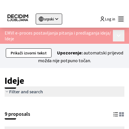
Glav
Log in
srpski
Sprache wählen
Choose language
Choisir la langue
Sc
EMVI e-proces postavljanja pitanja i predlaganja ideja
/
Glavni 
Ideje
Upozorenje:
automatski prijevod
Prikaži izvorni tekst
možda nije potpuno točan.
Ideje
Filter and search
9 proposals