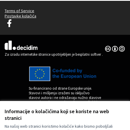
Terms of Service
Postavke kolačića
Decidim Ljubljana na Facebooku
(Vanjska poveznica)
Licencija C
(Vanjska pov
(Vanjska poveznica)
Za izradu internetske stranice upotrijebljen je besplatni softver
.
Su-financirano od strane Europske unije.
Stavovi i mišljenja izraženi su isključivo
stavovi autora i ne odražavaju nužno stavove
Europske unije. Europska unija ne može biti
odgovorna za njih.
Informacije o kolačićima koji se koriste na web
stranici
Na našoj web stranici koristimo kolačiće kako bismo poboljšali