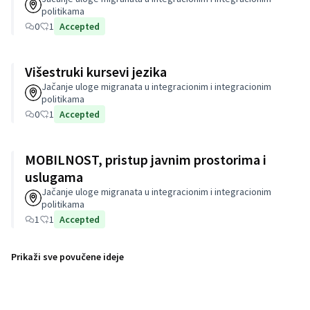
politikama
0
1
Accepted
Višestruki kursevi jezika
Jačanje uloge migranata u integracionim i integracionim
politikama
0
1
Accepted
MOBILNOST, pristup javnim prostorima i
uslugama
Jačanje uloge migranata u integracionim i integracionim
politikama
1
1
Accepted
Prikaži sve povučene ideje