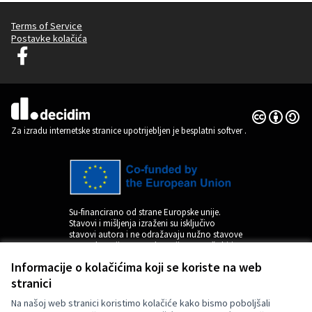
Terms of Service
Postavke kolačića
Decidim Ljubljana na Facebooku
(Vanjska poveznica)
Licencija C
(Vanjska pov
(Vanjska poveznica)
Za izradu internetske stranice upotrijebljen je besplatni softver
.
Su-financirano od strane Europske unije.
Stavovi i mišljenja izraženi su isključivo
stavovi autora i ne odražavaju nužno stavove
Europske unije. Europska unija ne može biti
odgovorna za njih.
Informacije o kolačićima koji se koriste na web
stranici
Na našoj web stranici koristimo kolačiće kako bismo poboljšali