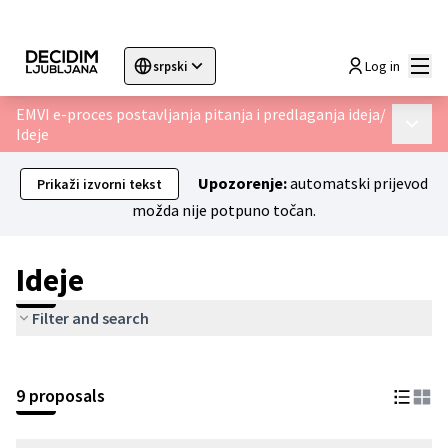
Glav
Log in
srpski
Sprache wählen
Choose language
Choisir la langue
Sc
EMVI e-proces postavljanja pitanja i predlaganja ideja
/
Glavni 
Ideje
Upozorenje:
automatski prijevod
Prikaži izvorni tekst
možda nije potpuno točan.
Ideje
Filter and search
9 proposals