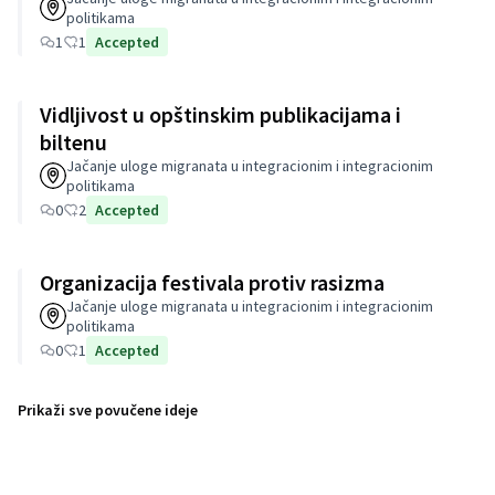
politikama
1
1
Accepted
Vidljivost u opštinskim publikacijama i
biltenu
Jačanje uloge migranata u integracionim i integracionim
politikama
0
2
Accepted
Organizacija festivala protiv rasizma
Jačanje uloge migranata u integracionim i integracionim
politikama
0
1
Accepted
Prikaži sve povučene ideje