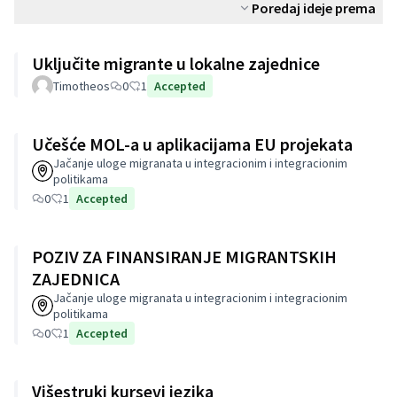
Poredaj ideje prema
Uključite migrante u lokalne zajednice
Timotheos
0
1
Accepted
Učešće MOL-a u aplikacijama EU projekata
Jačanje uloge migranata u integracionim i integracionim
politikama
0
1
Accepted
POZIV ZA FINANSIRANJE MIGRANTSKIH
ZAJEDNICA
Jačanje uloge migranata u integracionim i integracionim
politikama
0
1
Accepted
Višestruki kursevi jezika