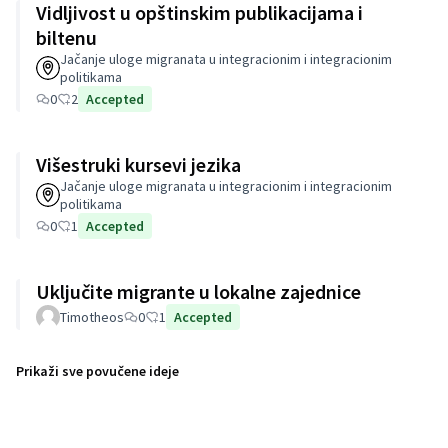
Vidljivost u opštinskim publikacijama i
biltenu
Jačanje uloge migranata u integracionim i integracionim
politikama
0
2
Accepted
Višestruki kursevi jezika
Jačanje uloge migranata u integracionim i integracionim
politikama
0
1
Accepted
Uključite migrante u lokalne zajednice
Timotheos
0
1
Accepted
Prikaži sve povučene ideje