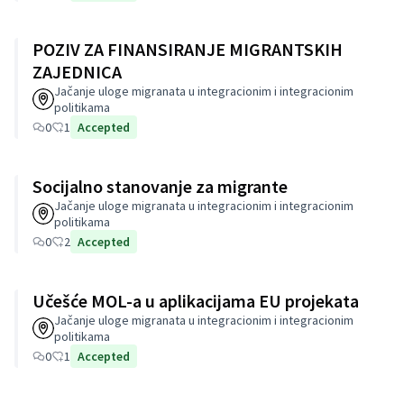
POZIV ZA FINANSIRANJE MIGRANTSKIH
ZAJEDNICA
Jačanje uloge migranata u integracionim i integracionim
politikama
0
1
Accepted
Socijalno stanovanje za migrante
Jačanje uloge migranata u integracionim i integracionim
politikama
0
2
Accepted
Učešće MOL-a u aplikacijama EU projekata
Jačanje uloge migranata u integracionim i integracionim
politikama
0
1
Accepted