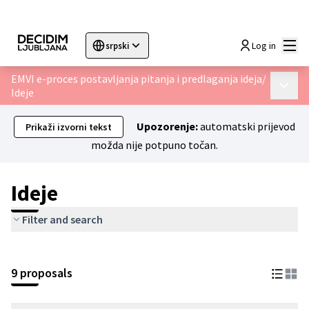
Glav
Log in
srpski
Sprache wählen
Choose language
Choisir la langue
Sc
EMVI e-proces postavljanja pitanja i predlaganja ideja
/
Glavni 
Ideje
Upozorenje:
automatski prijevod
Prikaži izvorni tekst
možda nije potpuno točan.
Ideje
Filter and search
9 proposals