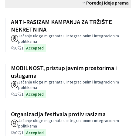
Poredaj ideje prema
ANTI-RASIZAM KAMPANJA ZA TRŽIŠTE
NEKRETNINA
Jačanje uloge migranata u integracionim i integracionim
politikama
0
1
Accepted
MOBILNOST, pristup javnim prostorima i
uslugama
Jačanje uloge migranata u integracionim i integracionim
politikama
1
1
Accepted
Organizacija festivala protiv rasizma
Jačanje uloge migranata u integracionim i integracionim
politikama
0
1
Accepted