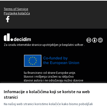
Terms of Service
Postavke kolačića
Decidim Ljubljana na Facebooku
(Vanjska poveznica)
Licencija C
(Vanjska pov
(Vanjska poveznica)
Za izradu internetske stranice upotrijebljen je besplatni softver
.
Su-financirano od strane Europske unije.
Stavovi i mišljenja izraženi su isključivo
stavovi autora i ne odražavaju nužno stavove
Europske unije. Europska unija ne može biti
odgovorna za njih.
Informacije o kolačićima koji se koriste na web
stranici
Na našoj web stranici koristimo kolačiće kako bismo poboljšali