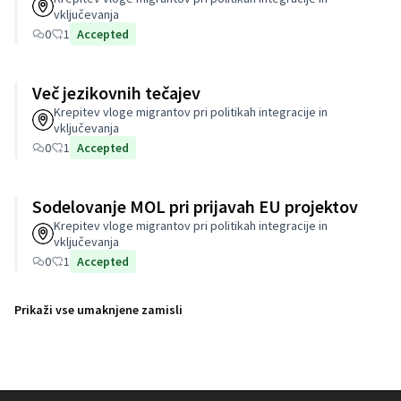
vključevanja
0
1
Accepted
Več jezikovnih tečajev
Krepitev vloge migrantov pri politikah integracije in
vključevanja
0
1
Accepted
Sodelovanje MOL pri prijavah EU projektov
Krepitev vloge migrantov pri politikah integracije in
vključevanja
0
1
Accepted
Prikaži vse umaknjene zamisli