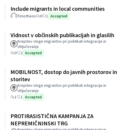
Include migrants in local communities
Timotheos
0
1
Accepted
Vidnost v občinskih publikacijah in glasilih
Krepitev vloge migrantov pri politikah integracije in
vključevanja
0
2
Accepted
MOBILNOST, dostop do javnih prostorov in
storitev
Krepitev vloge migrantov pri politikah integracije in
vključevanja
1
1
Accepted
PROTIRASISTIČNA KAMPANJA ZA
NEPREMIČNINSKI TRG
Krepitev vloge migrantov pri politikah integracije in