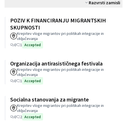
Razvrsti zamisli
POZIV K FINANCIRANJU MIGRANTSKIH
SKUPNOSTI
Krepitev vloge migrantov pri politikah integracije in
vključevanja
0
1
Accepted
Organizacija antirasističnega festivala
Krepitev vloge migrantov pri politikah integracije in
vključevanja
0
1
Accepted
Socialna stanovanja za migrante
Krepitev vloge migrantov pri politikah integracije in
vključevanja
0
2
Accepted