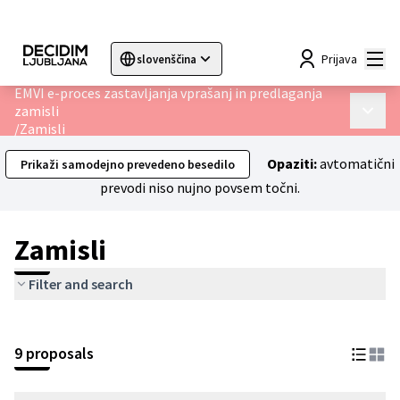
Mai
Prijava
slovenščina
Sprache wählen
Choose language
Choisir la langue
Sc
EMVI e-proces zastavljanja vprašanj in predlaganja
zamisli
Main 
/
Zamisli
Opaziti:
avtomatični
Prikaži samodejno prevedeno besedilo
prevodi niso nujno povsem točni.
Zamisli
Filter and search
9 proposals