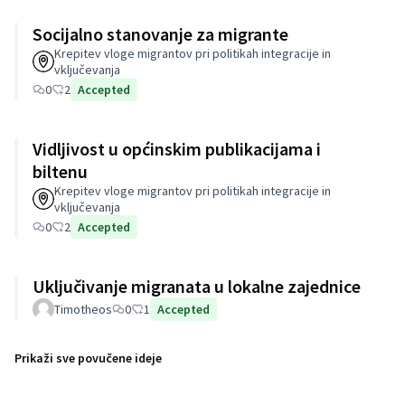
Socijalno stanovanje za migrante
Krepitev vloge migrantov pri politikah integracije in
vključevanja
0
2
Accepted
Vidljivost u općinskim publikacijama i
biltenu
Krepitev vloge migrantov pri politikah integracije in
vključevanja
0
2
Accepted
Uključivanje migranata u lokalne zajednice
Timotheos
0
1
Accepted
Prikaži sve povučene ideje