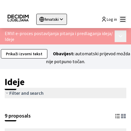
Glav
Log in
hrvatski
Sprache wählen
Choose language
Choisir la langue
Sc
EMVI e-proces postavljanja pitanja i predlaganja ideja
/
Glavni 
Ideje
Obavijest:
automatski prijevod možda
Prikaži izvorni tekst
nije potpuno točan.
Ideje
Filter and search
9 proposals