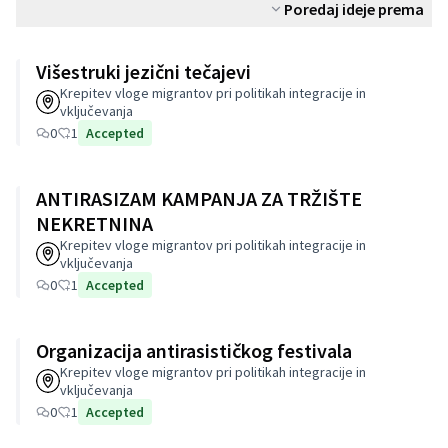
Poredaj ideje prema
Višestruki jezični tečajevi
Krepitev vloge migrantov pri politikah integracije in
vključevanja
0
1
Accepted
ANTIRASIZAM KAMPANJA ZA TRŽIŠTE
NEKRETNINA
Krepitev vloge migrantov pri politikah integracije in
vključevanja
0
1
Accepted
Organizacija antirasističkog festivala
Krepitev vloge migrantov pri politikah integracije in
vključevanja
0
1
Accepted