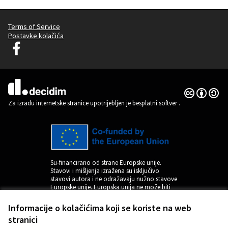
Terms of Service
Postavke kolačića
Decidim Ljubljana na Facebooku
(Vanjska poveznica)
Licencija C
(Vanjska pov
(Vanjska poveznica)
Za izradu internetske stranice upotrijebljen je besplatni softver
.
Su-financirano od strane Europske unije.
Stavovi i mišljenja izražena su isključivo
stavovi autora i ne odražavaju nužno stavove
Europske unije. Europska unija ne može biti
odgovorna za njih.
Informacije o kolačićima koji se koriste na web
stranici