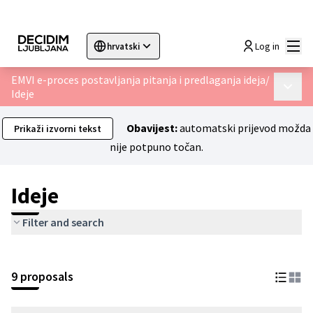
Glav
Log in
hrvatski
Sprache wählen
Choose language
Choisir la langue
Sc
EMVI e-proces postavljanja pitanja i predlaganja ideja
/
Glavni 
Ideje
Obavijest:
automatski prijevod možda
Prikaži izvorni tekst
nije potpuno točan.
Ideje
Filter and search
9 proposals