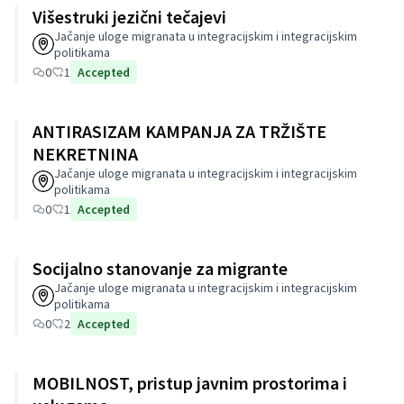
Višestruki jezični tečajevi
Jačanje uloge migranata u integracijskim i integracijskim
politikama
0
1
Accepted
ANTIRASIZAM KAMPANJA ZA TRŽIŠTE
NEKRETNINA
Jačanje uloge migranata u integracijskim i integracijskim
politikama
0
1
Accepted
Socijalno stanovanje za migrante
Jačanje uloge migranata u integracijskim i integracijskim
politikama
0
2
Accepted
MOBILNOST, pristup javnim prostorima i