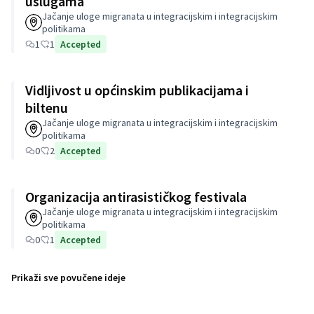
uslugama
Jačanje uloge migranata u integracijskim i integracijskim
politikama
1
1
Accepted
Vidljivost u općinskim publikacijama i
biltenu
Jačanje uloge migranata u integracijskim i integracijskim
politikama
0
2
Accepted
Organizacija antirasističkog festivala
Jačanje uloge migranata u integracijskim i integracijskim
politikama
0
1
Accepted
Prikaži sve povučene ideje