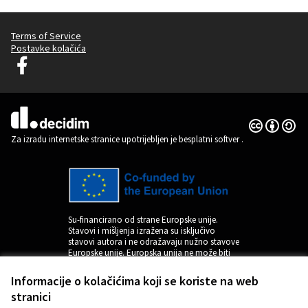
Terms of Service
Postavke kolačića
Decidim Ljubljana na Facebooku
(Vanjska poveznica)
Licencija C
(Vanjska pov
(Vanjska poveznica)
Za izradu internetske stranice upotrijebljen je besplatni softver
.
Su-financirano od strane Europske unije.
Stavovi i mišljenja izražena su isključivo
stavovi autora i ne odražavaju nužno stavove
Europske unije. Europska unija ne može biti
odgovorna za njih.
Informacije o kolačićima koji se koriste na web
stranici