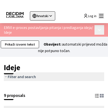
Glav
Log in
hrvatski
Sprache wählen
Choose language
Choisir la langue
Sc
EMVI e-proces postavljanja pitanja i predlaganja ideja
/
Glavni 
Ideje
Obavijest:
automatski prijevod možda
Prikaži izvorni tekst
nije potpuno točan.
Ideje
Filter and search
9 proposals