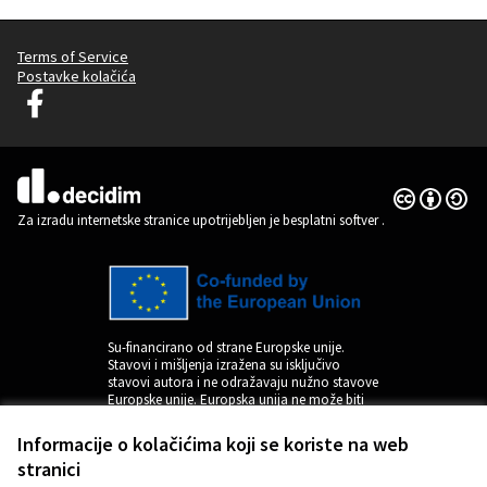
Terms of Service
Postavke kolačića
Decidim Ljubljana na Facebooku
(Vanjska poveznica)
Licencija C
(Vanjska pov
(Vanjska poveznica)
Za izradu internetske stranice upotrijebljen je besplatni softver
.
Su-financirano od strane Europske unije.
Stavovi i mišljenja izražena su isključivo
stavovi autora i ne odražavaju nužno stavove
Europske unije. Europska unija ne može biti
odgovorna za njih.
Informacije o kolačićima koji se koriste na web
stranici