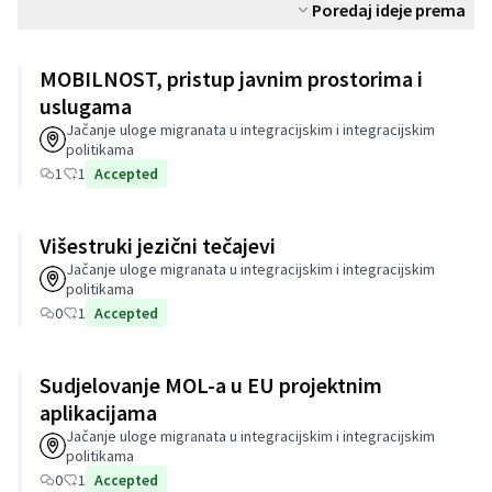
Poredaj ideje prema
MOBILNOST, pristup javnim prostorima i
uslugama
Jačanje uloge migranata u integracijskim i integracijskim
politikama
1
1
Accepted
Višestruki jezični tečajevi
Jačanje uloge migranata u integracijskim i integracijskim
politikama
0
1
Accepted
Sudjelovanje MOL-a u EU projektnim
aplikacijama
Jačanje uloge migranata u integracijskim i integracijskim
politikama
0
1
Accepted