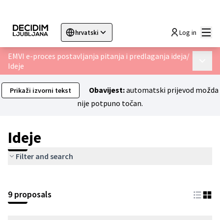
Glav
Log in
hrvatski
Sprache wählen
Choose language
Choisir la langue
Sc
EMVI e-proces postavljanja pitanja i predlaganja ideja
/
Glavni 
Ideje
Obavijest:
automatski prijevod možda
Prikaži izvorni tekst
nije potpuno točan.
Ideje
Filter and search
9 proposals