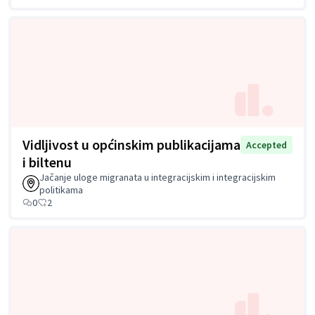
Vidljivost u općinskim publikacijama
Accepted
i biltenu
Jačanje uloge migranata u integracijskim i integracijskim
politikama
0
2