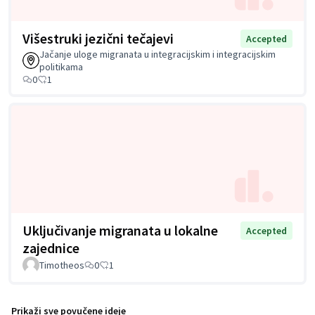
Višestruki jezični tečajevi
Accepted
Jačanje uloge migranata u integracijskim i integracijskim
politikama
0
1
Uključivanje migranata u lokalne
Accepted
zajednice
Timotheos
0
1
Prikaži sve povučene ideje