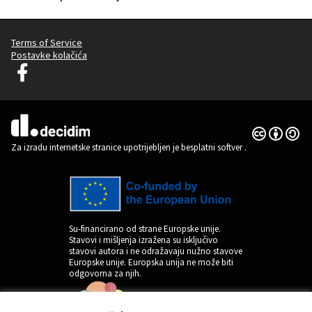
Terms of Service
Postavke kolačića
Decidim Ljubljana na Facebooku
(Vanjska poveznica)
Licencija C
(Vanjska pov
(Vanjska poveznica)
Za izradu internetske stranice upotrijebljen je besplatni softver
.
Su-financirano od strane Europske unije.
Stavovi i mišljenja izražena su isključivo
stavovi autora i ne odražavaju nužno stavove
Europske unije. Europska unija ne može biti
odgovorna za njih.