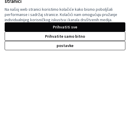
stranici
Decidim Ljubljana na Facebooku
Na našoj web stranici koristimo kolačiće kako bismo poboljšali
(Vanjska poveznica)
performanse i sadržaj stranice. Kolačići nam omogućuju pružanje
individualnijeg korisničkog iskustva i kanala društvenih medija.
Prihvatiti sve
Licencija C
(Vanjska pov
(Vanjska poveznica)
Prihvatite samo bitno
Za izradu internetske stranice upotrijebljen je besplatni softver
.
postavke
Su-financirano od strane Europske unije.
Stavovi i mišljenja izražena su isključivo
stavovi autora i ne odražavaju nužno stavove
Europske unije. Europska unija ne može biti
odgovorna za njih.