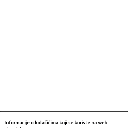
Terms of Service
Informacije o kolačićima koji se koriste na web
Postavke kolačića