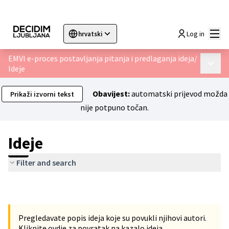
Glav
Log in
hrvatski
Sprache wählen
Choose language
Choisir la langue
Sc
EMVI e-proces postavljanja pitanja i predlaganja ideja
/
Glavni 
Ideje
Obavijest:
automatski prijevod možda
Prikaži izvorni tekst
nije potpuno točan.
Ideje
Filter and search
Pregledavate popis ideja koje su povukli njihovi autori.
Kliknite ovdje
za povratak na kazalo ideja.