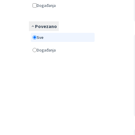
Događanja
Povezano
Sve
Događanja