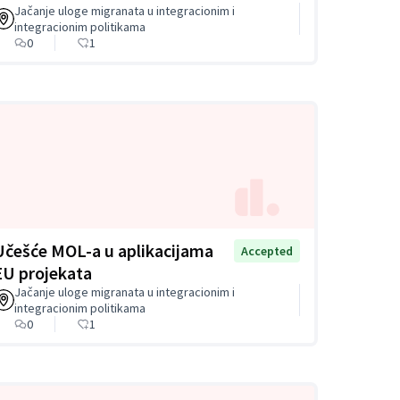
Jačanje uloge migranata u integracionim i
integracionim politikama
0
1
Učešće MOL-a u aplikacijama
Accepted
EU projekata
Jačanje uloge migranata u integracionim i
integracionim politikama
0
1