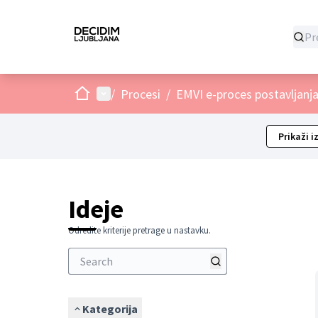
Dom
Glavni izbornik
/
Procesi
/
EMVI e-proces postavljanja 
Prikaži i
Ideje
Odredite kriterije pretrage u nastavku.
Kategorija