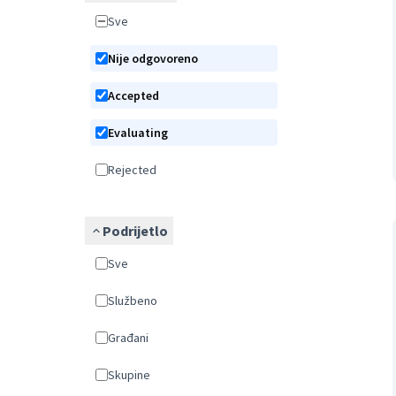
Sve
Nije odgovoreno
Accepted
Evaluating
Rejected
Podrijetlo
Sve
Službeno
Građani
Skupine