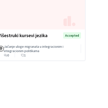
Višestruki kursevi jezika
Accepted
Jačanje uloge migranata u integracionim i
integracionim politikama
0
1