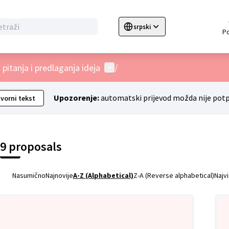
srpski
Sprache wählen
Choose language
C
Korisnički izbornik
pitanja i predlaganja ideja
/
Upozorenje:
automatski prijevod možda nije pot
zvorni tekst
9 proposals
Nasumično
Najnovije
A-Z (Alphabetical)
Z-A (Reverse alphabetical)
Najv