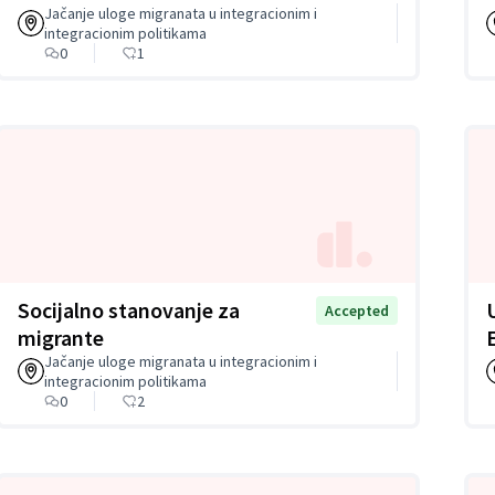
Jačanje uloge migranata u integracionim i
integracionim politikama
0
1
Socijalno stanovanje za
Accepted
migrante
Jačanje uloge migranata u integracionim i
integracionim politikama
0
2