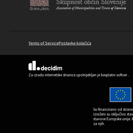
Terms of Service
Postavke kolačića
(Vanjska poveznica)
Za izradu internetske stranice upotrijebljen je besplatni softver
.
Su-financirano od strane 
izraženi su isključivo st
stavove Europske unije.
za njih.