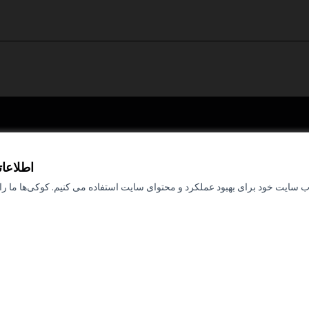
tizipationsbüro
اطلاعا
ب سایت خود برای بهبود عملکرد و محتوای سایت استفاده می کنیم. کوکی‌ها ما را ق
با مشارکت مالی اتحادیه اروپا. دیدگاه‌ها 
متعلق به نویسنده(ها) است و لزوماً منعکس 
اروپا نیست. اتحادیه اروپا نمی‌تواند مس