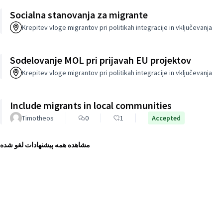
Socialna stanovanja za migrante
Krepitev vloge migrantov pri politikah integracije in vključevanja
Sodelovanje MOL pri prijavah EU projektov
Krepitev vloge migrantov pri politikah integracije in vključevanja
Include migrants in local communities
Timotheos
0
1
Accepted
مشاهده همه پیشنهادات لغو شده