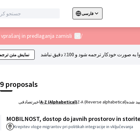
فارسی
Sprache wählen
Choose language
C
منو کاربر
 vprašanj in predlaganja zamisli
/
نمایش متن ترجم
9 proposals
یید شده
Z-A (Reverse alphabetical)
A-Z (Alphabetical)
اخیر
تصادفی
MOBILNOST, dostop do javnih prostorov in storit
Krepitev vloge migrantov pri politikah integracije in vključevanja