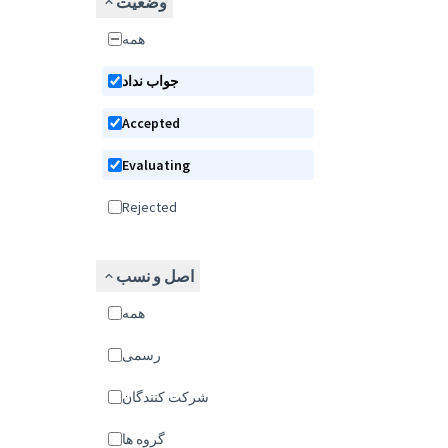
وضعیت
همه
جواب نداد
Accepted
Evaluating
Rejected
اصل و نسب
همه
رسمی
شركت كنندگان
گروه ها