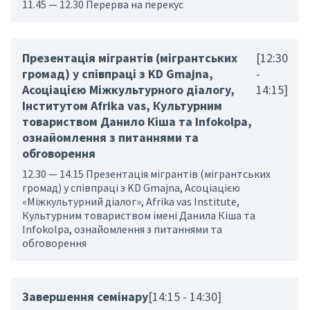
11.45 — 12.30 Перерва на перекус
Презентація мігрантів (мігрантських
[12:30
громад) у співпраці з KD Gmajna,
-
Асоціацією Міжкультурного діалогу,
14:15]
Інститутом Afrika vas, Культурним
товариством Данило Кіша та Infokolpa,
ознайомлення з питаннями та
обговорення
12.30 — 14.15 Презентація мігрантів (мігрантських
громад) у співпраці з KD Gmajna, Асоціацією
«Міжкультурний діалог», Afrika vas Institute,
Культурним товариством імені Данила Кіша та
Infokolpa, ознайомлення з питаннями та
обговорення
Завершення семінару
[14:15 - 14:30]