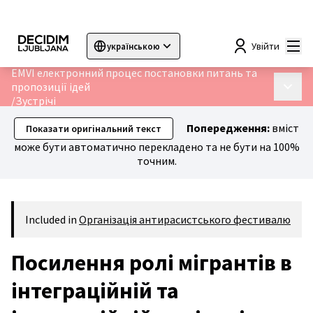
Гол
Увійти
українською
Sprache wählen
Choose language
Choisir la langue
Sc
EMVI електронний процес постановки питань та
пропозиції ідей
Голов
/
Зустрічі
Попередження:
вміст
Показати оригінальний текст
може бути автоматично перекладено та не бути на 100%
точним.
Included in
Організація антирасистського фестивалю
Посилення ролі мігрантів в
інтеграційній та