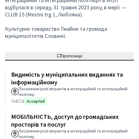
інтеграційній та інтеграційній політиці» в МОЛ
відбулася в середу, 31 травня 2023 року, в мерії —
CLUB 15 (Mestni trg 1, Любляна).
Культурне товариство Гмайни та громада
муніципалітетів Словенії.
Пропозиції
Видимість у муніципальних виданнях та
інформаційному
Посилення ролі мігрантів в інтеграційній та інтеграційній
політиці
0
2
Accepted
МОБІЛЬНІСТЬ, доступ до громадських
просторів та послуг
Посилення ролі мігрантів в інтеграційній та інтеграційній
політиці