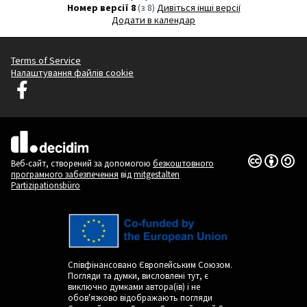
Номер версії 8
(з 8)
дивіться інші версії
Додати в календар
Terms of Service
Налаштування файлів cookie
Децидим Любляна у Facebook
(Зовнішнє посилання)
(Зовнішнє посилання)
Ліцензія Cr
(Зовнішнє п
Веб-сайт, створений за допомогою
безкоштовного
програмного забезпечення
від
mitgestalten
Partizipationsbüro
Співфінансовано Європейським Союзом.
Погляди та думки, висловлені тут, є
виключно думками автора(ів) і не
обов'язково відображають погляди