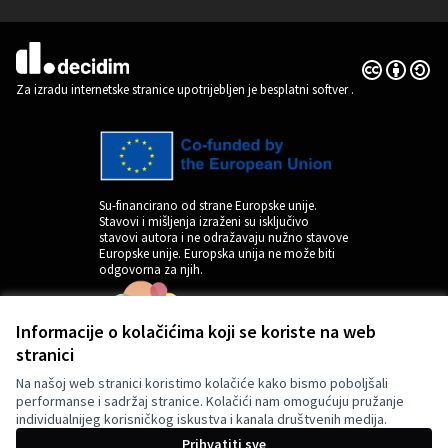
(Vanjska poveznica)
Licencija C
(Vanjska pov
(Vanjska poveznica)
Za izradu internetske stranice upotrijebljen je besplatni softver
.
Su-financirano od strane Europske unije.
Stavovi i mišljenja izraženi su isključivo
stavovi autora i ne odražavaju nužno stavove
Europske unije. Europska unija ne može biti
odgovorna za njih.
Informacije o kolačićima koji se koriste na web
stranici
Na našoj web stranici koristimo kolačiće kako bismo poboljšali
performanse i sadržaj stranice. Kolačići nam omogućuju pružanje
individualnijeg korisničkog iskustva i kanala društvenih medija.
by
Prihvatiti sve