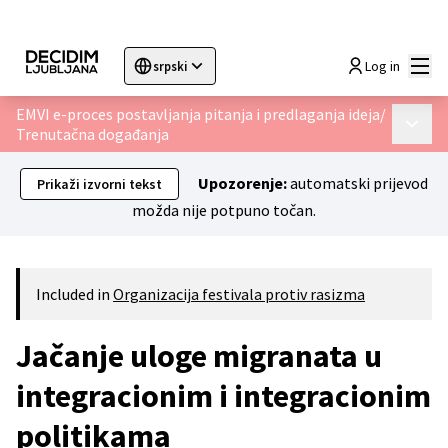
Glav
Log in
srpski
Sprache wählen
Choose language
Choisir la langue
Sc
EMVI e-proces postavljanja pitanja i predlaganja ideja
/
Glavni 
Trenutačna događanja
Upozorenje:
automatski prijevod
Prikaži izvorni tekst
možda nije potpuno točan.
Included in
Organizacija festivala protiv rasizma
Jačanje uloge migranata u
integracionim i integracionim
politikama