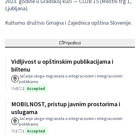
2023. godine u Gradskoj kući — CLUB 15 (Mestni trg 1,
Ljubljana).
Kulturno društvo Gmajna i Zajednica opština Slovenije.
Prijedlozi
Vidljivost u opštinskim publikacijama i
biltenu
Jačanje uloge migranata u integracionim i integracionim
politikama
0
2
Accepted
MOBILNOST, pristup javnim prostorima i
uslugama
Jačanje uloge migranata u integracionim i integracionim
politikama
1
1
Accepted