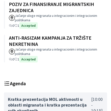
POZIV ZA FINANSIRANJE MIGRANTSKIH
ZAJEDNICA
Jačanje uloge migranata u integracionim i integracionim
politikama
0
1
Accepted
ANTI-RASIZAM KAMPANJA ZA TRŽIŠTE
NEKRETNINA
Jačanje uloge migranata u integracionim i integracionim
politikama
0
1
Accepted
Agenda
Kratka prezentacija MOL aktivnosti u
[10:00
oblasti migranata i kratka prezentacija
-
svih okupljenih
10:15]