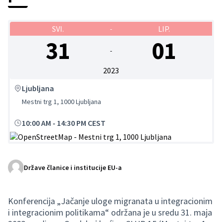
SVI.
LIP.
-
31
01
-
2023
Ljubljana
Mestni trg 1, 1000 Ljubljana
10:00 AM
-
14:30 PM CEST
(Vanjska poveznica)
Države članice i institucije EU-a
Konferencija „Jačanje uloge migranata u integracionim
i integracionim politikama“ održana je u sredu 31. maja