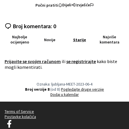
Dijeli
Izvješće
Počni pratiti
Broj komentara: 0
Najbolje
Najviše
Novije
Starije
ocijenjeno
komentara
Prijavite se svojim računom
ili
se registrirajte
kako biste
mogli komentirati.
Oznaka: ljubljana-MEET-2023-06-4
Broj verzije 8
(od 8)
pogledajte druge verzije
Dodaj u kalendar
Terms of Service
Postavke kolačića
Decidim Ljubljana na Facebooku