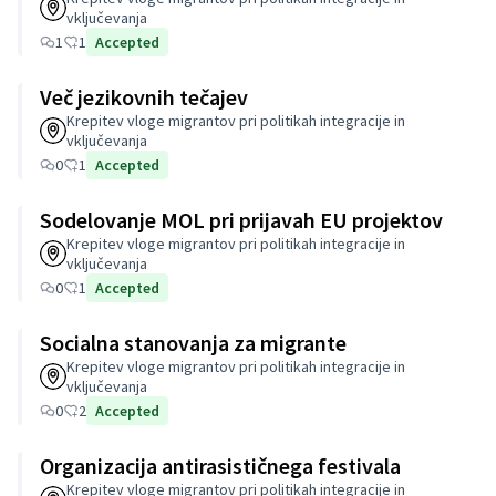
vključevanja
1
1
Accepted
Več jezikovnih tečajev
Krepitev vloge migrantov pri politikah integracije in
vključevanja
0
1
Accepted
Sodelovanje MOL pri prijavah EU projektov
Krepitev vloge migrantov pri politikah integracije in
vključevanja
0
1
Accepted
Socialna stanovanja za migrante
Krepitev vloge migrantov pri politikah integracije in
vključevanja
0
2
Accepted
Organizacija antirasističnega festivala
Krepitev vloge migrantov pri politikah integracije in