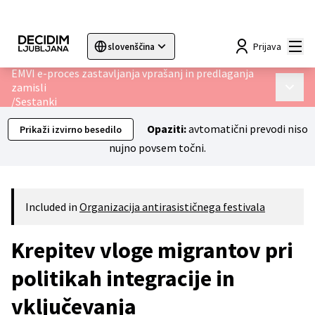
Mai
Prijava
slovenščina
Sprache wählen
Choose language
Choisir la langue
Sc
EMVI e-proces zastavljanja vprašanj in predlaganja
zamisli
Main 
/
Sestanki
Opaziti:
avtomatični prevodi niso
Prikaži izvirno besedilo
nujno povsem točni.
Included in
Organizacija antirasističnega festivala
Krepitev vloge migrantov pri
politikah integracije in
vključevanja