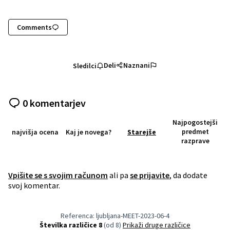
Comments
Deli
Naznani
Sledilci
0 komentarjev
Najpogostejši
predmet
najvišja ocena
Kaj je novega?
Starejše
razprave
Vpišite se s svojim računom
ali pa
se prijavite
, da dodate
svoj komentar.
Referenca: ljubljana-MEET-2023-06-4
Številka različice 8
(od 8)
Prikaži druge različice