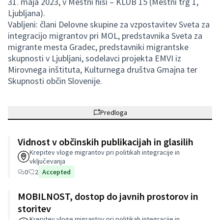
31. maja 2023, v Mestni hiši – KLUB 15 (Mestni trg 1,
Ljubljana).
Vabljeni: člani Delovne skupine za vzpostavitev Sveta za
integracijo migrantov pri MOL, predstavnika Sveta za
migrante mesta Gradec, predstavniki migrantske
skupnosti v Ljubljani, sodelavci projekta EMVI iz
Mirovnega inštituta, Kulturnega društva Gmajna ter
Skupnosti občin Slovenije.
Predloga
Vidnost v občinskih publikacijah in glasilih
Krepitev vloge migrantov pri politikah integracije in
vključevanja
0
2
Accepted
MOBILNOST, dostop do javnih prostorov in
storitev
Krepitev vloge migrantov pri politikah integracije in