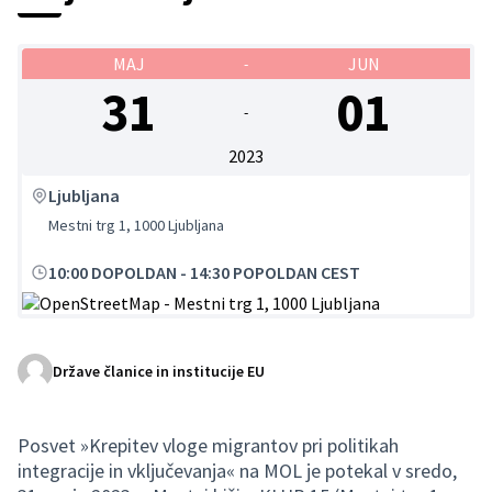
MAJ
JUN
-
31
01
-
2023
Ljubljana
Mestni trg 1, 1000 Ljubljana
10:00 DOPOLDAN
-
14:30 POPOLDAN CEST
(Zunanja povezava)
Države članice in institucije EU
Posvet »Krepitev vloge migrantov pri politikah
integracije in vključevanja« na MOL je potekal v sredo,