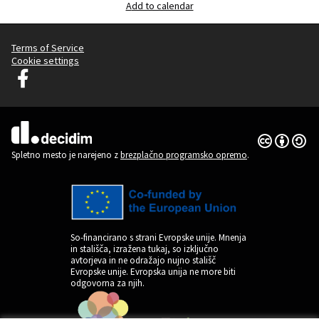
Add to calendar
Terms of Service
Cookie settings
Decidim Ljubljana na Facebooku
(Zunanja povezava)
Dovoljenja 
(Zunanja pov
(Zunanja povezava)
Spletno mesto je narejeno z
brezplačno programsko opremo
.
So-financirano s strani Evropske unije. Mnenja
in stališča, izražena tukaj, so izključno
avtorjeva in ne odražajo nujno stališč
Evropske unije. Evropska unija ne more biti
odgovorna za njih.