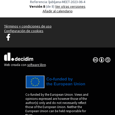
Referencia: ljubljana-MEET-2023-06-4
Versión 8
(de 8)
ver otras versiones
Añadir al calendario
Términos y condiciones de uso
Configuración de cookies
Decidim Liubliana en Facebook
(Enlace externo)
Con licenci
(Enlace exte
(Enlace externo)
Web creada con
software libre
.
Co-funded by the European Union. Views and
opinions expressed are however those of the
author(s) only and do not necessarily reflect
those of the European Union. Neither the
European Union can be held responsible for