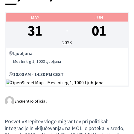
MAY
JUN
-
31
01
-
2023
Ljubljana
Mestni trg 1, 1000 Ljubljana
10:00 AM
-
14:30 PM CEST
(Enlace externo)
Encuentro oficial
Posvet »Krepitev vloge migrantov pri politikah
integracije in vključevanja« na MOL je potekal v sredo,