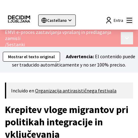
Menú
Entra
Castellano
Sprache wählen
Choose language
Choisir la langue
Sc
EMVI e-proces zastavljanja vprašanj in predlaganja
zamisli
Menú p
/
Sestanki
Advertencia:
El contenido puede
Mostrar el texto original
ser traducido automáticamente y no ser 100% preciso.
Incluido en
Organizacija antirasističnega festivala
Krepitev vloge migrantov pri
politikah integracije in
vključevanja