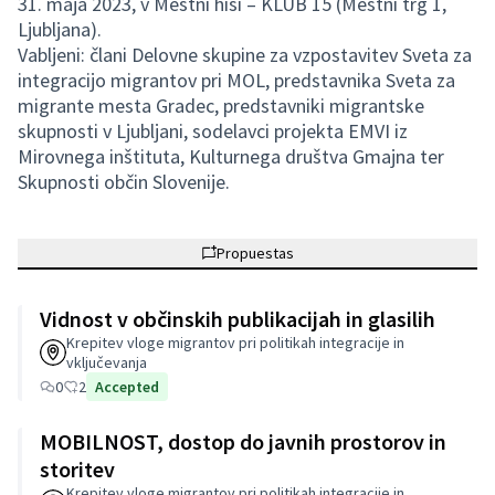
31. maja 2023, v Mestni hiši – KLUB 15 (Mestni trg 1,
Ljubljana).
Vabljeni: člani Delovne skupine za vzpostavitev Sveta za
integracijo migrantov pri MOL, predstavnika Sveta za
migrante mesta Gradec, predstavniki migrantske
skupnosti v Ljubljani, sodelavci projekta EMVI iz
Mirovnega inštituta, Kulturnega društva Gmajna ter
Skupnosti občin Slovenije.
Propuestas
Vidnost v občinskih publikacijah in glasilih
Krepitev vloge migrantov pri politikah integracije in
vključevanja
0
2
Accepted
MOBILNOST, dostop do javnih prostorov in
storitev
Krepitev vloge migrantov pri politikah integracije in