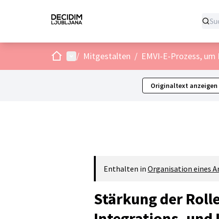
Start
Hauptmenü
/
Mitgestalten
/
EMVI-E-Prozess, um F
Originaltext anzeigen
Enthalten in
Organisation eines A
Stärkung der Roll
Integrations- und 