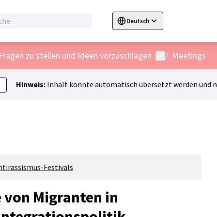
Deutsch
Sprache wählen
Choose language
C
Benutzer-Menü
ragen zu stellen und Ideen vorzuschlagen
/
Meetings
Hinweis:
Inhalt könnte automatisch übersetzt werden und ni
ntirassismus-Festivals
e von Migranten in
Integrationspolitik