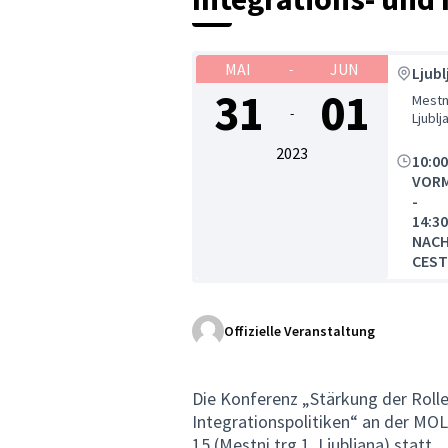
MAI
JUN
-
Ljub
31
01
Mestni
-
Ljublj
2023
10:00
VOR
-
14:30
NAC
CEST
Offizielle Veranstaltung
Die Konferenz „Stärkung der Rolle
Integrationspolitiken“ an der MO
15 (Mestni trg 1, Ljubljana) statt.