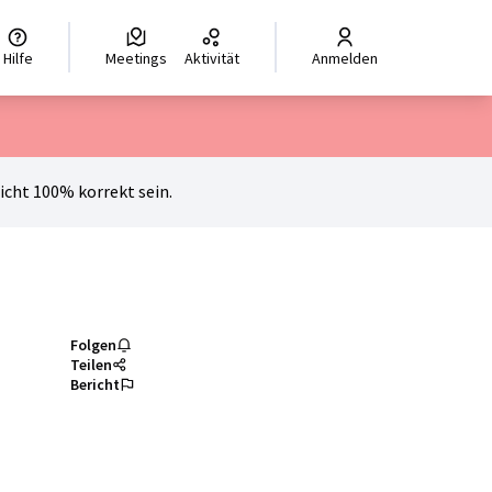
hoisir la langue
Scegli la lingua
Izberi jezik
Dil seçiniz
ر اللغة
Hilfe
Meetings
Aktivität
Anmelden
cht 100% korrekt sein.
Folgen
Teilen
Bericht