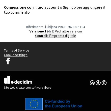
Connessione con il tuo account
o
Sign up
per aggiungere il
tuo commento.
Riferimento: ljubljana-PROP-2023-07-104
Versione 1
(di 1)
vedi altre versioni
Controlla l'impronta digitale
Terms of Service
Cookie settings
Decidim Ljubljana su Facebook
(Collegamento esterno)
Licenza Cre
(Collegamen
(Collegamento esterno)
Sito web creato con
software libero