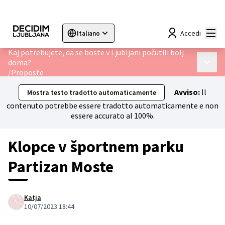
Menù
Accedi
Italiano
Sprache wählen
Choose language
Choisir la langue
Sc
Kaj potrebujete, da se boste v Ljubljani počutili bolj
doma?
Menù p
/
Proposte
Avviso:
Il
Mostra testo tradotto automaticamente
contenuto potrebbe essere tradotto automaticamente e non
essere accurato al 100%.
Klopce v športnem parku
Partizan Moste
Katja
10/07/2023 18:44