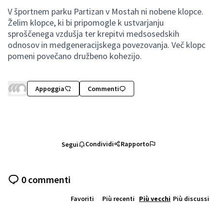
V športnem parku Partizan v Mostah ni nobene klopce.
Želim klopce, ki bi pripomogle k ustvarjanju
sproščenega vzdušja ter krepitvi medsosedskih
odnosov in medgeneracijskega povezovanja. Več klopc
pomeni povečano družbeno kohezijo.
Appoggia
Commenti
Condividi
Rapporto
Segui
0 commenti
Favoriti
Più recenti
Più vecchi
Più discussi