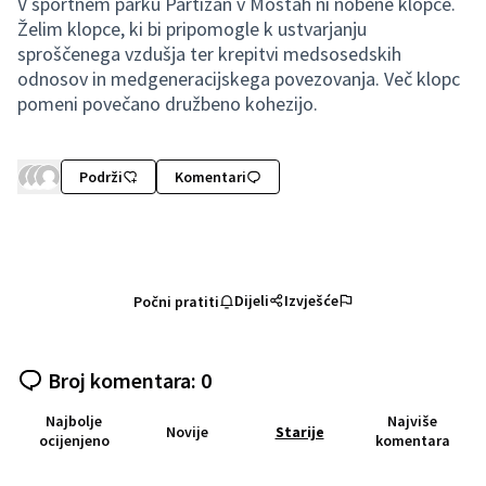
V športnem parku Partizan v Mostah ni nobene klopce.
Želim klopce, ki bi pripomogle k ustvarjanju
sproščenega vzdušja ter krepitvi medsosedskih
odnosov in medgeneracijskega povezovanja. Več klopc
pomeni povečano družbeno kohezijo.
Podrži
Komentari
Dijeli
Izvješće
Počni pratiti
Broj komentara: 0
Najbolje
Najviše
Novije
Starije
ocijenjeno
komentara