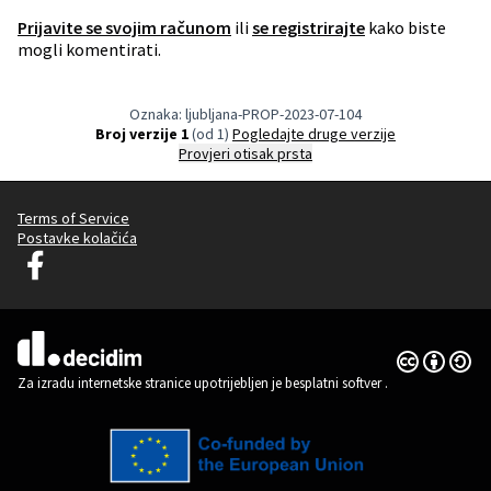
Prijavite se svojim računom
ili
se registrirajte
kako biste
mogli komentirati.
Oznaka: ljubljana-PROP-2023-07-104
Broj verzije 1
(od 1)
pogledajte druge verzije
Provjeri otisak prsta
Terms of Service
Postavke kolačića
Decidim Ljubljana na Facebooku
(Vanjska poveznica)
Licencija C
(Vanjska pov
(Vanjska poveznica)
Za izradu internetske stranice upotrijebljen je besplatni softver
.