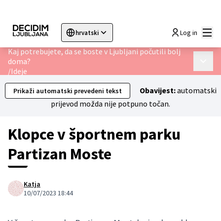
Glav
Log in
hrvatski
Sprache wählen
Choose language
Choisir la langue
Sc
Kaj potrebujete, da se boste v Ljubljani počutili bolj
doma?
Glavni 
/
Ideje
Obavijest:
automatski
Prikaži automatski prevedeni tekst
prijevod možda nije potpuno točan.
Klopce v športnem parku
Partizan Moste
Katja
10/07/2023 18:44