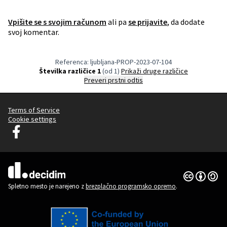
Vpišite se s svojim računom
ali pa
se prijavite
, da dodate
svoj komentar.
Referenca: ljubljana-PROP-2023-07-104
Številka različice 1
(od 1)
Prikaži druge različice
Preveri prstni odtis
Terms of Service
Cookie settings
Decidim Ljubljana na Facebooku
(Zunanja povezava)
Dovoljenja 
(Zunanja pov
(Zunanja povezava)
Spletno mesto je narejeno z
brezplačno programsko opremo
.