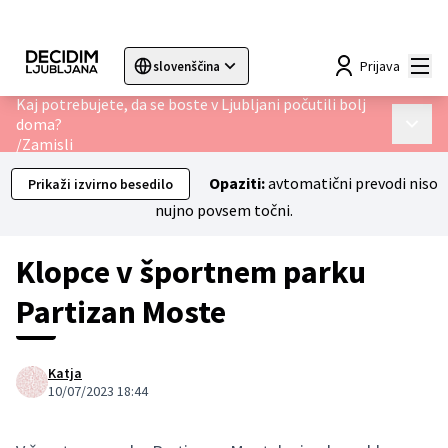
Mai
Prijava
slovenščina
Sprache wählen
Choose language
Choisir la langue
Sc
Kaj potrebujete, da se boste v Ljubljani počutili bolj
doma?
Main 
/
Zamisli
Opaziti:
avtomatični prevodi niso
Prikaži izvirno besedilo
nujno povsem točni.
Klopce v športnem parku
Partizan Moste
Katja
10/07/2023 18:44