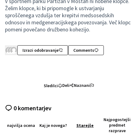
V športnem parku Partizan v Mostah ni nobene klopce.
Želim klopce, ki bi pripomogle k ustvarjanju
sproščenega vzdušja ter krepitvi medsosedskih
odnosov in medgeneracijskega povezovanja. Več klopc
pomeni povečano družbeno kohezijo.
Izrazi odobravanje
Comments
Deli
Naznani
Sledilci
0 komentarjev
Najpogostejši
predmet
najvišja ocena
Kaj je novega?
Starejše
razprave