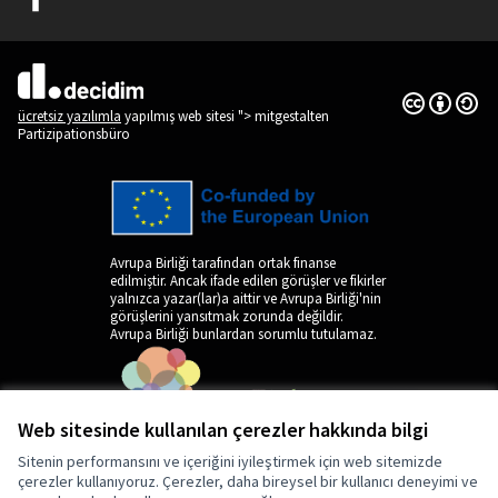
(Dış bağlantı)
Creative Co
(Dış bağlantı
(Dış bağlantı)
ücretsiz yazılımla
yapılmış web sitesi "> mitgestalten
Partizipationsbüro
Avrupa Birliği tarafından ortak finanse
edilmiştir. Ancak ifade edilen görüşler ve fikirler
yalnızca yazar(lar)a aittir ve Avrupa Birliği'nin
görüşlerini yansıtmak zorunda değildir.
Avrupa Birliği bunlardan sorumlu tutulamaz.
Web sitesinde kullanılan çerezler hakkında bilgi
Sitenin performansını ve içeriğini iyileştirmek için web sitemizde
çerezler kullanıyoruz. Çerezler, daha bireysel bir kullanıcı deneyimi ve