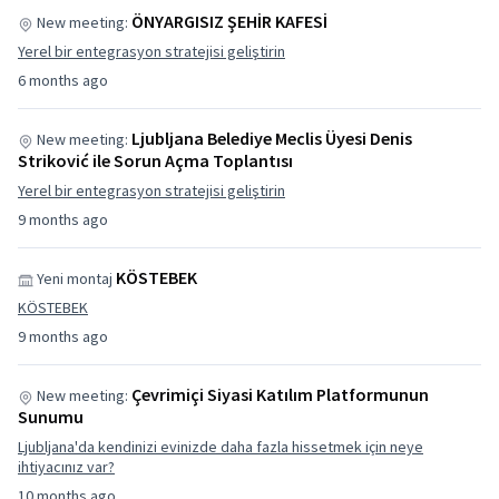
ÖNYARGISIZ ŞEHİR KAFESİ
New meeting:
Yerel bir entegrasyon stratejisi geliştirin
6 months ago
Ljubljana Belediye Meclis Üyesi Denis
New meeting:
Striković ile Sorun Açma Toplantısı
Yerel bir entegrasyon stratejisi geliştirin
9 months ago
KÖSTEBEK
Yeni montaj
KÖSTEBEK
9 months ago
Çevrimiçi Siyasi Katılım Platformunun
New meeting:
Sunumu
Ljubljana'da kendinizi evinizde daha fazla hissetmek için neye
ihtiyacınız var?
10 months ago