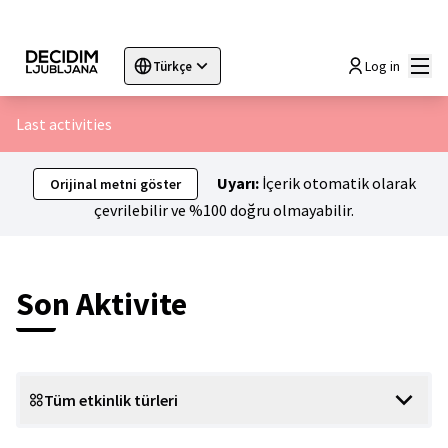
Ana
Log in
Türkçe
Sprache wählen
Choose language
Choisir la langue
Sc
Last activities
Uyarı:
İçerik otomatik olarak
Orijinal metni göster
çevrilebilir ve %100 doğru olmayabilir.
Son Aktivite
Tüm etkinlik türleri