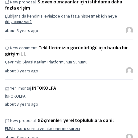
Sloven olmayanlar için istihdama daha
New proposal:
fazla erişim
Ljubljana'da kendinizi evinizde daha fazla hissetmek için neye
ihtiyacınız var?
about 3 years ago
Tekliflerimizin görünürlüğü için harika bir
New comment:
girişim 👌🏽
Çevrimiçi Siyasi Katılım Platformunun Sunumu
about 3 years ago
İNFOKOLPA
Yeni montaj
İNFOKOLPA
about 3 years ago
Göçmenleri yerel topluluklara dahil
New proposal:
EMVI e-soru sorma ve fikir önerme süreci
about 3 years ago