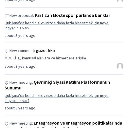
Partizan Moste spor parkında banklar
New proposal:
Ljubljana'da kendinizi evinizde daha fazla hissetmek için neye
ihtiyacınız var?
about 3 years ago
güzel fikir
New comment:
MOBİLİTE, kamusal alanlara ve hizmetlere erişim
about 3 years ago
Çevrimiçi Siyasi Katılım Platformunun
New meeting:
Sunumu
Ljubljana'da kendinizi evinizde daha fazla hissetmek için neye
ihtiyacınız var?
about 3 years ago
Entegrasyon ve entegrasyon politikalarında
New meeting: