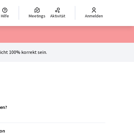
hoisir la langue
Scegli la lingua
Izberi jezik
Dil seçiniz
ر اللغة
Hilfe
Meetings
Aktivität
Anmelden
cht 100% korrekt sein.
ben?
ion