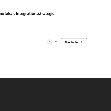
ine lokale Integrationsstrategie
1
2
Nächste ›