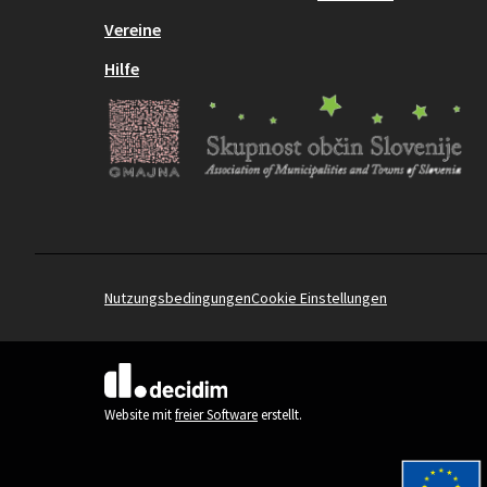
Vereine
Hilfe
Nutzungsbedingungen
Cookie Einstellungen
(Externer Link)
Website mit
freier Software
erstellt.