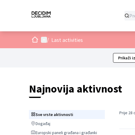
Dom
Glavni izbornik
/
Last activities
Prikaži i
Najnovija aktivnost
Prije 28
Sve vrste aktivnosti
Sve vrste aktivnosti
Događaj
Događaj
Europski paneli građana i građanki
Europski paneli građana i građanki