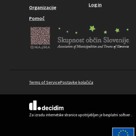
Log in
Organizacije
Pomoč
Terms of Service
Postavke kolačića
(Vanjska poveznica)
Za izradu internetske stranice upotrijebljen je besplatni softver
.