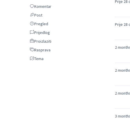
Prije 28
Komentar
Komentar
Post
Post
Pregled
Pregled
Prije 28
Prijedlog
Prijedlog
Proizlaziti
Proizlaziti
2 month
Rasprava
Rasprava
Tema
Tema
2 month
2 month
3 month