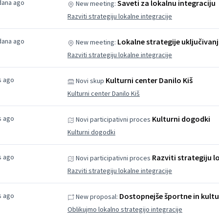
 dana ago
Saveti za lokalnu integraciju
New meeting:
Razviti strategiju lokalne integracije
 dana ago
Lokalne strategije uključivanj
New meeting:
Razviti strategiju lokalne integracije
s ago
Kulturni center Danilo Kiš
Novi skup
Kulturni center Danilo Kiš
s ago
Kulturni dogodki
Novi participativni proces
Kulturni dogodki
s ago
Razviti strategiju l
Novi participativni proces
Razviti strategiju lokalne integracije
s ago
Dostopnejše športne in kultu
New proposal:
Oblikujmo lokalno strategijo integracije