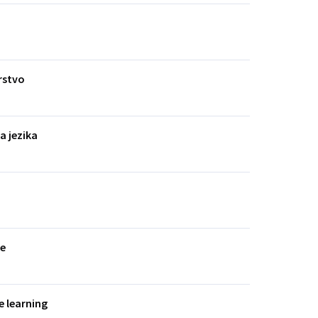
rstvo
a jezika
re
 learning