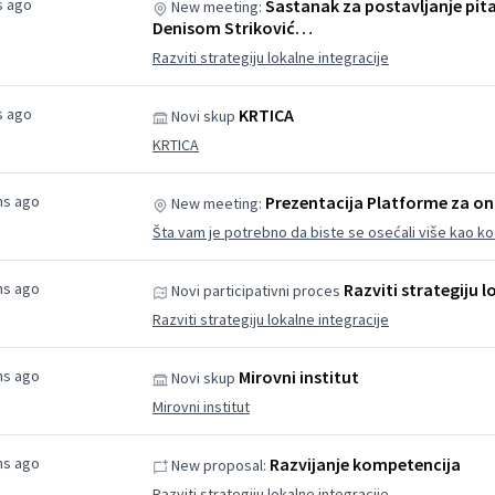
s ago
Sastanak za postavljanje pit
New meeting:
Denisom Striković…
Razviti strategiju lokalne integracije
s ago
KRTICA
Novi skup
KRTICA
hs ago
Prezentacija Platforme za onl
New meeting:
Šta vam je potrebno da biste se osećali više kao kod
hs ago
Razviti strategiju l
Novi participativni proces
Razviti strategiju lokalne integracije
hs ago
Mirovni institut
Novi skup
Mirovni institut
hs ago
Razvijanje kompetencija
New proposal:
Razviti strategiju lokalne integracije