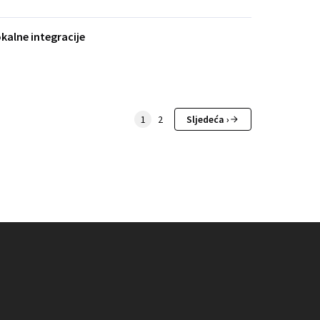
okalne integracije
1
2
Sljedeća ›