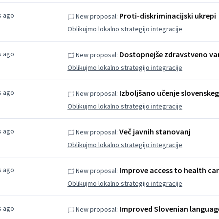
s ago
Proti-diskriminacijski ukrepi
New proposal:
Oblikujmo lokalno strategijo integracije
s ago
Dostopnejše zdravstveno va
New proposal:
Oblikujmo lokalno strategijo integracije
s ago
Izboljšano učenje slovenskeg
New proposal:
Oblikujmo lokalno strategijo integracije
s ago
Več javnih stanovanj
New proposal:
Oblikujmo lokalno strategijo integracije
s ago
Improve access to health ca
New proposal:
Oblikujmo lokalno strategijo integracije
s ago
Improved Slovenian language
New proposal: