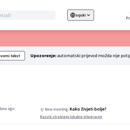
srpski
Sprache wählen
Choose language
C
Upozorenje:
automatski prijevod možda nije pot
zvorni tekst
 dana ago
Kako živjeti bolje?
New meeting:
Razviti strategiju lokalne integracije