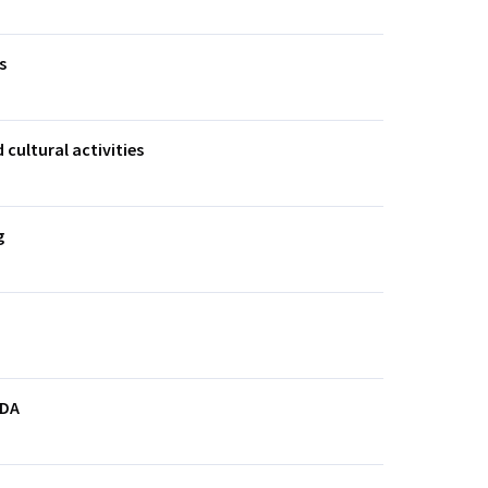
s
cultural activities
g
UDA