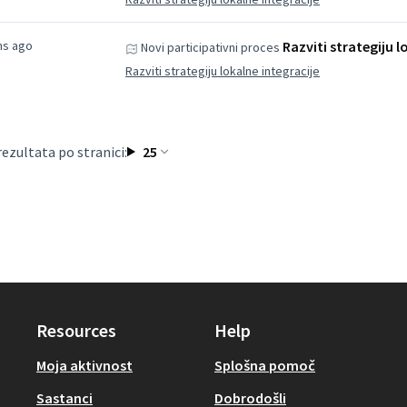
hs ago
Razviti strategiju l
Novi participativni proces
Razviti strategiju lokalne integracije
rezultata po stranici:
25
Resources
Help
Moja aktivnost
Splošna pomoč
Sastanci
Dobrodošli