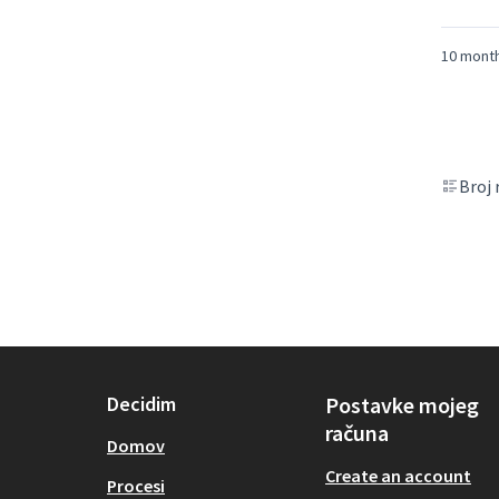
10 mont
Broj 
Decidim
Postavke mojeg
računa
Domov
Create an account
Procesi