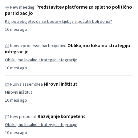
Predstavitev platforme za spletno politično
New meeting:
participacijo
Kaj potrebujete, da se boste v Ljubljani počutili bolj doma?
10 mesi ago
Oblikujmo lokalno strategijo
Nuovo processo partecipativo
integracije
Oblikujmo lokalno strategijo integracije
10 mesi ago
Mirovni inštitut
Nuova assemblea
Mirovni inštitut
10 mesi ago
Razvijanje kompetenc
New proposal:
Oblikujmo lokalno strategijo integracije
10 mesi ago