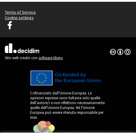
Terms of Service
Cookie settings
Decidim Lubiana su Facebook
(Collegamento esterno)
Licenza Cre
(Collegamen
(Collegamento esterno)
Sito web creato con
software libero
Cofinanziato dall'Unione Europea. Le
opinioni espresse sono tuttavia solo quelle
dell'autore/i e non riflettono necessariamente
quelle dell'Unione Europea. Né l'Unione
Europea può essere ritenuta responsabile per
esse.