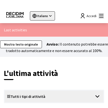
Menù
Accedi
Italiano
Sprache wählen
Choose language
Choisir la langue
Sc
Last activities
Avviso:
Il contenuto potrebbe essere
Mostra testo originale
tradotto automaticamente e non essere accurato al 100%.
L'ultima attività
Tutti i tipi di attività