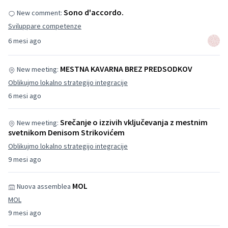
Sono d'accordo.
New comment:
Sviluppare competenze
6 mesi ago
MESTNA KAVARNA BREZ PREDSODKOV
New meeting:
Oblikujmo lokalno strategijo integracije
6 mesi ago
Srečanje o izzivih vključevanja z mestnim
New meeting:
svetnikom Denisom Strikovićem
Oblikujmo lokalno strategijo integracije
9 mesi ago
MOL
Nuova assemblea
MOL
9 mesi ago