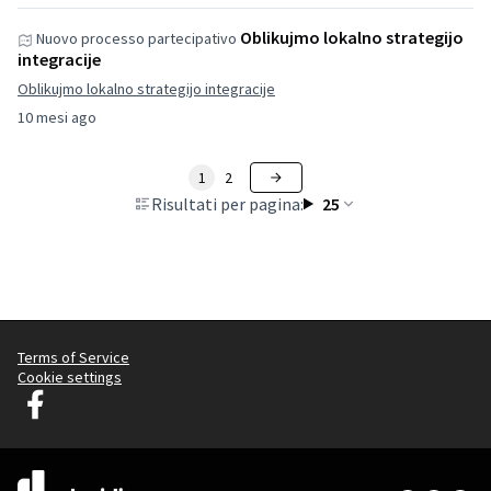
Oblikujmo lokalno strategijo
Nuovo processo partecipativo
integracije
Oblikujmo lokalno strategijo integracije
10 mesi ago
1
2
Risultati per pagina:
25
Terms of Service
Cookie settings
Decidim Lubiana su Facebook
(Collegamento esterno)