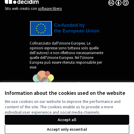
Licenza Cre
(Collegamen
(Collegamento esterno)
Sito web creato con
software libero
Cofinanziato dall'Unione Europea. Le
opinioni espresse sono tuttavia solo quelle
dell'autore/i e non riflettono necessariamente
quelle dell'Unione Europea. Né l'Unione
Europea può essere ritenuta responsabile per
esse.
Information about the cookies used on the website
We use cookies on our website to improve the performance and
content of the site. The cookies enable us to provide a more
individual user experience and social media channels.
by
Accept all
Accept only essential