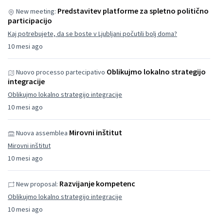
Predstavitev platforme za spletno politično
New meeting:
participacijo
Kaj potrebujete, da se boste v Ljubljani počutili bolj doma?
10 mesi ago
Oblikujmo lokalno strategijo
Nuovo processo partecipativo
integracije
Oblikujmo lokalno strategijo integracije
10 mesi ago
Mirovni inštitut
Nuova assemblea
Mirovni inštitut
10 mesi ago
Razvijanje kompetenc
New proposal:
Oblikujmo lokalno strategijo integracije
10 mesi ago