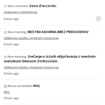
Sono d'accordo.
New comment:
Sviluppare competenze
6 mesi ago
MESTNA KAVARNA BREZ PREDSODKOV
New meeting:
Oblikujmo lokalno strategijo integracije
6 mesi ago
Srečanje o izzivih vključevanja z mestnim
New meeting:
svetnikom Denisom Strikovićem
Oblikujmo lokalno strategijo integracije
9 mesi ago
MOL
Nuova assemblea
MOL
9 mesi ago