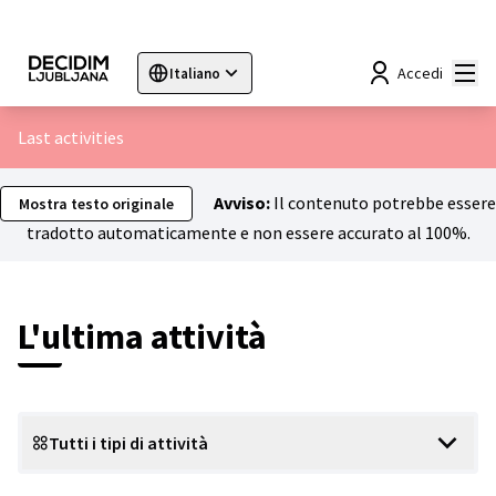
Menù
Accedi
Italiano
Sprache wählen
Choose language
Choisir la langue
Sc
Last activities
Avviso:
Il contenuto potrebbe essere
Mostra testo originale
tradotto automaticamente e non essere accurato al 100%.
L'ultima attività
Tutti i tipi di attività