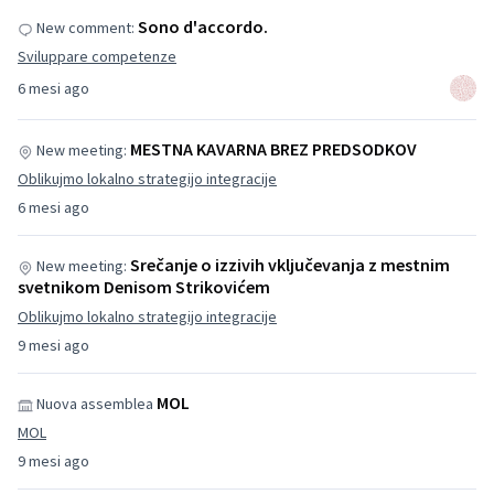
Sono d'accordo.
New comment:
Sviluppare competenze
6 mesi ago
MESTNA KAVARNA BREZ PREDSODKOV
New meeting:
Oblikujmo lokalno strategijo integracije
6 mesi ago
Srečanje o izzivih vključevanja z mestnim
New meeting:
svetnikom Denisom Strikovićem
Oblikujmo lokalno strategijo integracije
9 mesi ago
MOL
Nuova assemblea
MOL
9 mesi ago