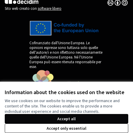
Licenza Cre
(Collegamen
(Collegamento esterno)
Sito web creato con
software libero
Cofinanziato dall'Unione Europea. Le
opinioni espresse sono tuttavia solo quelle
dell'autore/i e non riflettono necessariamente
quelle dell'Unione Europea. Né l'Unione
Europea può essere ritenuta responsabile per
esse.
Information about the cookies used on the website
We use cookies on our website to improve the performance and
content of the site. The cookies enable us to provide a more
individual user experience and social media channels.
by
Accept all
Accept only essential