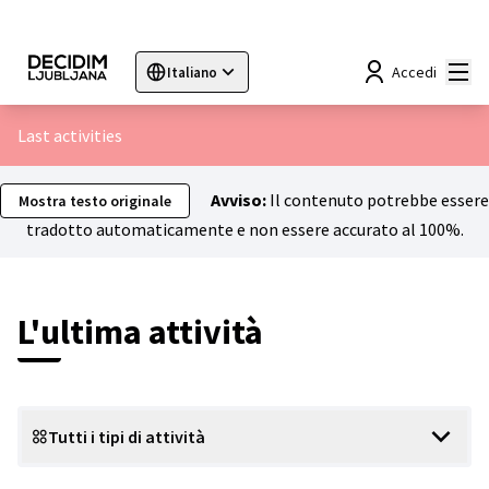
Menù
Accedi
Italiano
Sprache wählen
Choose language
Choisir la langue
Sc
Last activities
Avviso:
Il contenuto potrebbe essere
Mostra testo originale
tradotto automaticamente e non essere accurato al 100%.
L'ultima attività
Tutti i tipi di attività