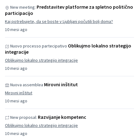
Predstavitev platforme za spletno politično
New meeting:
participacijo
Kaj potrebujete, da se boste v Ljubljani počutili bolj doma?
10 mesi ago
Oblikujmo lokalno strategijo
Nuovo processo partecipativo
integracije
Oblikujmo lokalno strategijo integracije
10 mesi ago
Mirovni inštitut
Nuova assemblea
Mirovni inštitut
10 mesi ago
Razvijanje kompetenc
New proposal:
Oblikujmo lokalno strategijo integracije
10 mesi ago