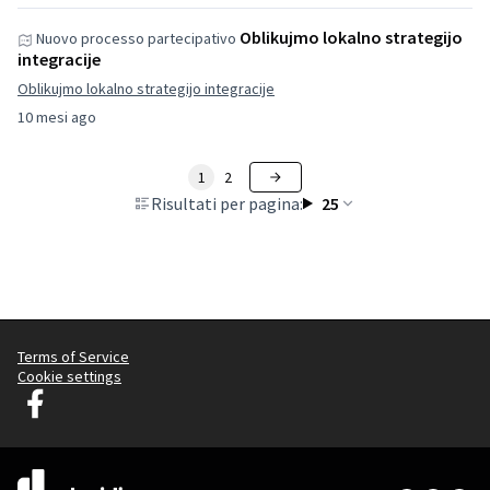
Oblikujmo lokalno strategijo
Nuovo processo partecipativo
integracije
Oblikujmo lokalno strategijo integracije
10 mesi ago
1
2
Risultati per pagina:
25
Terms of Service
Cookie settings
Decidim Lubiana su Facebook
(Collegamento esterno)